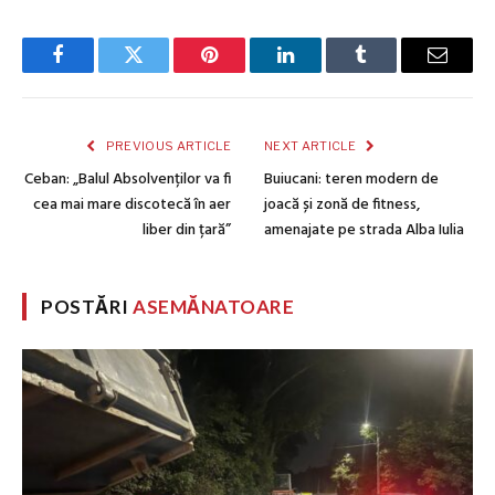
Facebook
Twitter
Pinterest
LinkedIn
Tumblr
Email
PREVIOUS ARTICLE
NEXT ARTICLE
Ceban: „Balul Absolvenților va fi
Buiucani: teren modern de
cea mai mare discotecă în aer
joacă și zonă de fitness,
liber din țară”
amenajate pe strada Alba Iulia
POSTĂRI
ASEMĂNATOARE