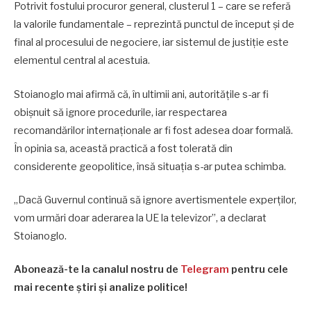
Potrivit fostului procuror general, clusterul 1 – care se referă
la valorile fundamentale – reprezintă punctul de început și de
final al procesului de negociere, iar sistemul de justiție este
elementul central al acestuia.
Stoianoglo mai afirmă că, în ultimii ani, autoritățile s-ar fi
obișnuit să ignore procedurile, iar respectarea
recomandărilor internaționale ar fi fost adesea doar formală.
În opinia sa, această practică a fost tolerată din
considerente geopolitice, însă situația s-ar putea schimba.
„Dacă Guvernul continuă să ignore avertismentele experților,
vom urmări doar aderarea la UE la televizor”, a declarat
Stoianoglo.
Abonează-te la canalul nostru de
Telegram
pentru cele
mai recente știri și analize politice!