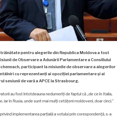
străinătate pentru alegerile din Republica Moldova a fost
isiunii de Observare a Adunării Parlamentare a Consiliului
chennach, participant la misiunile de observare a alegerilor
ntâlniri cu reprezentanți ai opoziției parlamentare și ai
drul sesiunii de vară a APCE la Strasbourg.
rii au fost întotdeauna nedumeriți de faptul că „de ce în Italia,
 iar în Rusia, unde sunt mai mulți cetățeni moldoveni, doar cinci.”
privind implementarea parțială a votului prin corespondență, s-a