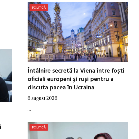
POLITICĂ
Întâlnire secretă la Viena între foști
oficiali europeni și ruși pentru a
discuta pacea în Ucraina
6 august 2026
…
ă
POLITICĂ