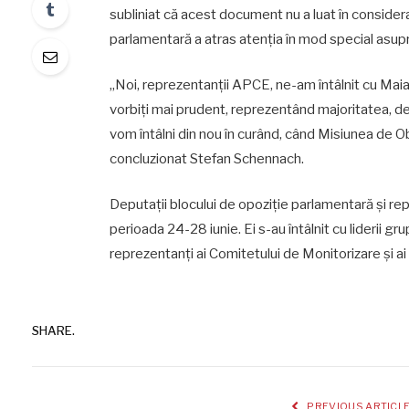
subliniat că acest document nu a luat în considera
parlamentară a atras atenția în mod special asup
„Noi, reprezentanții APCE, ne-am întâlnit cu Maia 
vorbiți mai prudent, reprezentând majoritatea, deo
vom întâlni din nou în curând, când Misiunea de O
concluzionat Stefan Schennach.
Deputații blocului de opoziție parlamentară și rep
perioada 24-28 iunie. Ei s-au întâlnit cu liderii g
reprezentanți ai Comitetului de Monitorizare și ai
SHARE.
PREVIOUS ARTICL