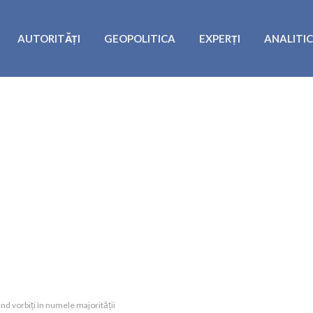
AUTORITĂȚI
GEOPOLITICA
EXPERȚI
ANALITI
nd vorbiți în numele majorității