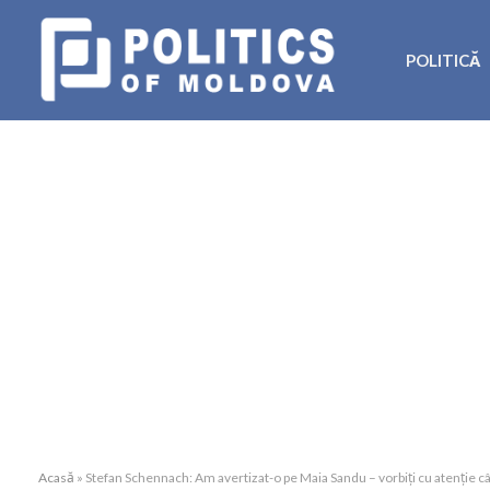
POLITICĂ
Acasă
»
Stefan Schennach: Am avertizat-o pe Maia Sandu – vorbiți cu atenție câ