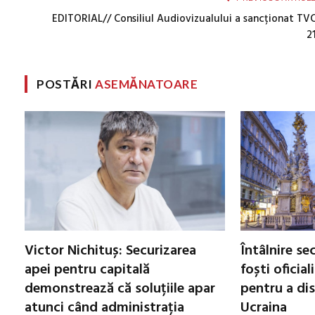
EDITORIAL// Consiliul Audiovizualului a sancționat TV
2
POSTĂRI
ASEMĂNATOARE
Victor Nichituș: Securizarea
Întâlnire se
apei pentru capitală
foști oficial
demonstrează că soluțiile apar
pentru a di
atunci când administrația
Ucraina