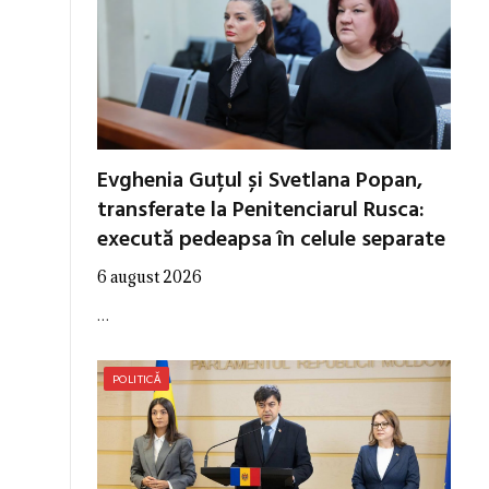
Evghenia Guțul și Svetlana Popan,
transferate la Penitenciarul Rusca:
execută pedeapsa în celule separate
6 august 2026
…
POLITICĂ