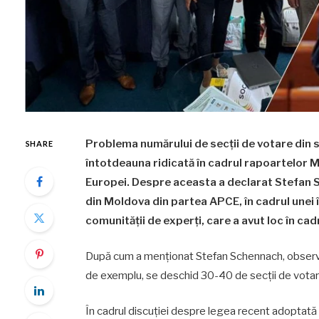
Problema numărului de secții de votare din 
SHARE
întotdeauna ridicată în cadrul rapoartelor M
Europei. Despre aceasta a declarat Stefan S
din Moldova din partea APCE, în cadrul unei î
comunității de experți, care a avut loc în ca
După cum a menționat Stefan Schennach, observato
de exemplu, se deschid 30-40 de secții de votare,
În cadrul discuției despre legea recent adoptată 