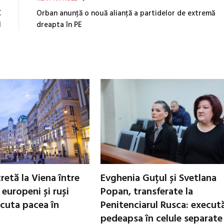
C
Orban anunţă o nouă alianţă a partidelor de extremă
1
dreapta în PE
cretă la Viena între
Evghenia Guțul și Svetlana
i europeni și ruși
Popan, transferate la
scuta pacea în
Penitenciarul Rusca: execut
pedeapsa în celule separate