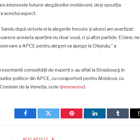
re interesele tuturor alegătorilor moldoveni, deși opoziția
ra acestui aspect.
Sandu după victoria ei la alegerile trecute și atunci am avertizat:
arece aceasta aparține nu doar vouă, ci și altor partide. Ei bine, ne
bservare a APCE pentru alegeri va ajunge la Chișinău,” a
rezentanții comunității de experți s-au aflat la Strasbourg în
rupurilor politice din APCE, cu coraportorii pentru Moldova, cu
 Comisiei de la Veneția, scrie
@enewsmd.
Facebook
Twitter
Pinterest
LinkedIn
Tumblr
E
NEXT ARTICLE