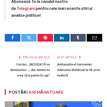
Abonează-te la canalul nostru
de
Telegram
pentru cele mai recente știri și
analize politice!
Facebook
Twitter
Pinterest
LinkedIn
Tumblr
Email
PREVIOUS ARTICLE
NEXT ARTICLE
Costiuc: „NICIODATĂ nu
Ambasadorul Germaniei:
demisionez — dar nimeni nu
Aderarea Moldovei la UE este
vrea să ia pumni în cap”
realistă
POSTĂRI
ASEMĂNATOARE