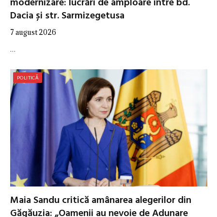
modernizare: lucrări de amploare între bd.
Dacia și str. Sarmizegetusa
7 august 2026
…
POLITICĂ
Maia Sandu critică amânarea alegerilor din
Găgăuzia: „Oamenii au nevoie de Adunare