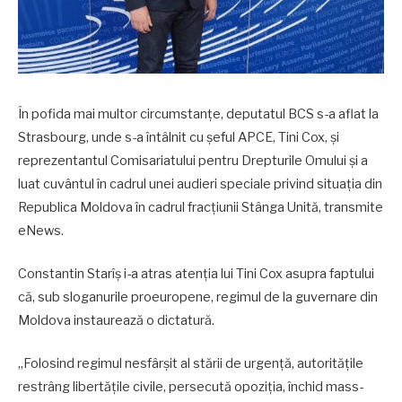
În pofida mai multor circumstanțe, deputatul BCS s-a aflat la
Strasbourg, unde s-a întâlnit cu șeful APCE, Tini Cox, și
reprezentantul Comisariatului pentru Drepturile Omului și a
luat cuvântul în cadrul unei audieri speciale privind situația din
Republica Moldova în cadrul fracțiunii Stânga Unită, transmite
eNews.
Constantin Starîș i-a atras atenția lui Tini Cox asupra faptului
că, sub sloganurile proeuropene, regimul de la guvernare din
Moldova instaurează o dictatură.
„Folosind regimul nesfârșit al stării de urgență, autoritățile
restrâng libertățile civile, persecută opoziția, închid mass-