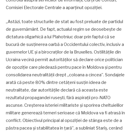
Comisiei Electorale Centrale a aparținut opoziției.
„Astăzi, toate structurile de stat au fost preluate de partidul
de guvernământ. De fapt, actualul regim se deosebește de
dictatura oligarhică a lui Plahotniuc doar prin faptul că se
bucură de susținerea oarbă a Occidentului colectiv, inclusiv a
guvernelor UE și a birocraților de la Bruxelles. Ostilitățile din
Ucraina vecină permit autorităților să declare orice politician
de opoziție care pledează pentru pace în Moldova și pentru
consolidarea neutralității drept „coloana a cincea”. Sondajele
arată că peste 80% dintre cetățeni susțin ideea de
neutralitate, dar autoritățile declară că aceasta este
rezultatul propagandei rusești, fără aspirații pro-NATO
ascunse. Creșterea isteriei militariste și sporirea cheltuielilor
militare generează temeri serioase că Moldova va fi atrasă în
conflict. Obiectivul principal al opoziției de stânga este de a
păstra pacea și stabilitatea în țară”, a subliniat Starîș, cerând