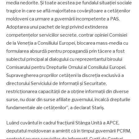
media nedorite. Și toate acestea pe fundalul situației sociale
tragice în care se află majoritatea covârșitoare a cetățenilor
moldoveni ca urmare a guvernării incompetente a PAS.
Adoptarea unui pachet de legi privind extinderea
competențelor serviciilor secrete, contrar opiniei Comisiei
de la Veneția a Consiliului Europei, blocarea mass-media cu
formularea absurdă pentru propagandă prin tăcere a fost
subiectul principal al dialogului cu reprezentantul biroului
Comisarului pentru Drepturile Omului al Consiliului Europei.
Supravegherea propriilor cetățeni la discreția exclusivă a
directorului Serviciului de Informații și Securitate,
restricționarea capacității de a obține informații din diverse
surse, nu doar din surse afiliate guvernului, încalcă drepturile
fundamentale ale cetățenilor”, a declarat Starîș.
Luând cuvântul în cadrul fracțiunii Stânga Unită a APCE,
deputatul moldovean a amintit că în timpul guvernării PCRM,
controlul asupra serviciilor de informații, Curții de Conturi,