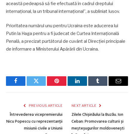
această pedeapsă să fie efectuată în cadrul dreptului
internațional, la un tribunal internațional”, a subliniat Iusov.
Prioritatea numărul unu pentru Ucraina este aducerea lui
Putin la Haga pentru a fi judecat de Curtea Internațională
Penală, a precizat purtătorul de cuvânt al Direcției principale
de informare a Ministerului Apărării din Ucraina.
Facebook
Twitter
Pinterest
LinkedIn
Tumblr
Email
PREVIOUS ARTICLE
NEXT ARTICLE
Întrevederea vicepremierului
Zilele Chișinăului la Buzău. Ion
Nicu Popescu cu reprezentanții
Ceban: Promovarea culturii și
misiunii civile a Uniunii
meșteșugurilor moldovenești