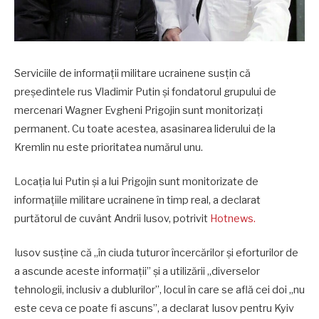
Serviciile de informații militare ucrainene susțin că
președintele rus Vladimir Putin și fondatorul grupului de
mercenari Wagner Evgheni Prigojin sunt monitorizați
permanent. Cu toate acestea, asasinarea liderului de la
Kremlin nu este prioritatea numărul unu.
Locația lui Putin și a lui Prigojin sunt monitorizate de
informațiile militare ucrainene în timp real, a declarat
purtătorul de cuvânt Andrii Iusov, potrivit
Hotnews.
Iusov susține că „în ciuda tuturor încercărilor și eforturilor de
a ascunde aceste informații” și a utilizării „diverselor
tehnologii, inclusiv a dublurilor”, locul în care se află cei doi „nu
este ceva ce poate fi ascuns”, a declarat Iusov pentru Kyiv