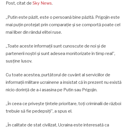
Post, citat de
Sky News
.
„Putin este păzit, este o persoană bine păzită. Prigojin este
mai puțin protejat prin comparație și se comportă poate cel
mai liber din rândul elitei ruse.
„Toate aceste informații sunt cunoscute de noi și de
partenerii noștri și sunt adesea monitorizate în timp real”,
susține Iusov.
Cu toate acestea, purtătorul de cuvânt al serviciilor de
informații militare ucrainene a insistat că în prezent nu există
nicio dorință de a-i asasina pe Putin sau Prigojin.
„În ceea ce privește țintele prioritare, toți criminalii de război
trebuie să fie pedepsiți”, a spus el.
„În calitate de stat civilizat, Ucraina este interesată ca