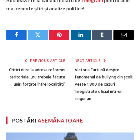
Abonează-te la canalul nostru de
Telegram
pentru cele
mai recente știri și analize politice!
Facebook
Twitter
Pinterest
LinkedIn
Tumblr
Email
PREVIOUS ARTICLE
NEXT ARTICLE
Critici dure la adresa reformei
Victoria Furtună despre
teritoriale: „nu trebuie făcute
fenomenul de bullying din școli:
uniri forțate între localități”
Peste 1.800 de cazuri
înregistrate oficial într-un
singur an
POSTĂRI
ASEMĂNATOARE