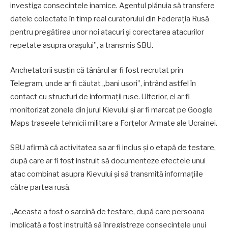
investiga consecințele inamice. Agentul plănuia să transfere
datele colectate în timp real curatorului din Federația Rusă
pentru pregătirea unor noi atacuri și corectarea atacurilor
repetate asupra orașului”, a transmis SBU.
Anchetatorii susțin că tânărul ar fi fost recrutat prin
Telegram, unde ar fi căutat „bani ușori”, intrând astfel în
contact cu structuri de informații ruse. Ulterior, el ar fi
monitorizat zonele din jurul Kievului și ar fi marcat pe Google
Maps traseele tehnicii militare a Forțelor Armate ale Ucrainei.
SBU afirmă că activitatea sa ar fi inclus și o etapă de testare,
după care ar fi fost instruit să documenteze efectele unui
atac combinat asupra Kievului și să transmită informațiile
către partea rusă.
„Aceasta a fost o sarcină de testare, după care persoana
implicată a fost instruită să înregistreze consecințele unui