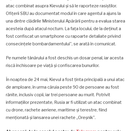
atac combinat asupra Kievului și să le raporteze rasiștilor.
Ofițerii SBU au documentat modul în care agentul a ajuns la
una dintre clădirile Ministerului Apărării pentru a evalua starea
acesteia după atacul nocturn. La fața locului, de la deținut a
fost confiscat un smartphone cu rapoarte detaliate privind
consecințele bombardamentului”, se arată în comunicat.
Pe numele tânărului a fost deschis un dosar penal, iar acesta
riscă închisoare pe viață și confiscarea bunurilor.
În noaptea de 24 mai, Kievul a fost ținta principală a unui atac
de amploare, în urma căruia peste 90 de persoane au fost
rănite, inclusiv copii, iar trei persoane au murit. Potrivit
informațiilor prezentate, Rusia ar fi utilizat un atac combinat
cu drone, rachete aeriene, maritime și terestre, fiind
menționată și lansarea unei rachete „Oreșnik”.