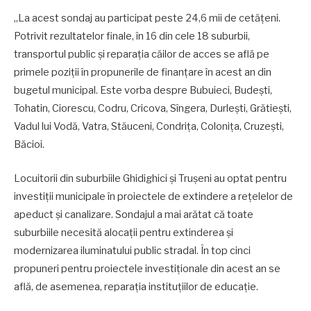
„La acest sondaj au participat peste 24,6 mii de cetățeni.
Potrivit rezultatelor finale, în 16 din cele 18 suburbii,
transportul public și reparația căilor de acces se află pe
primele poziții în propunerile de finanțare în acest an din
bugetul municipal. Este vorba despre Bubuieci, Budești,
Tohatin, Ciorescu, Codru, Cricova, Sîngera, Durlești, Grătiești,
Vadul lui Vodă, Vatra, Stăuceni, Condrița, Colonița, Cruzești,
Băcioi.
Locuitorii din suburbiile Ghidighici și Trușeni au optat pentru
investiții municipale în proiectele de extindere a rețelelor de
apeduct și canalizare. Sondajul a mai arătat că toate
suburbiile necesită alocații pentru extinderea și
modernizarea iluminatului public stradal. În top cinci
propuneri pentru proiectele investiționale din acest an se
află, de asemenea, reparația instituțiilor de educație.