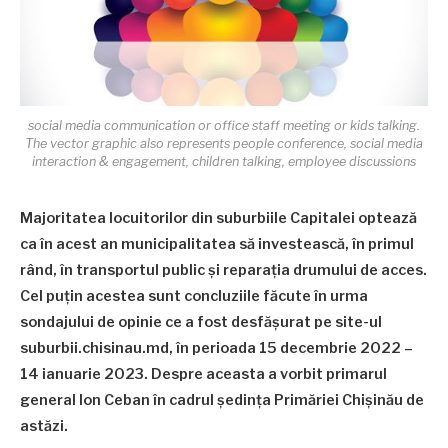
social media communication or office staff meeting or kids talking.
The vector graphic also represents people conference, social media
interaction & engagement, children talking, employee discussions
Majoritatea locuitorilor din suburbiile Capitalei optează
ca în acest an municipalitatea să investească, în primul
rând, în transportul public și reparația drumului de acces.
Cel puțin acestea sunt concluziile făcute în urma
sondajului de opinie ce a fost desfășurat pe site-ul
suburbii.chisinau.md, în perioada 15 decembrie 2022 –
14 ianuarie 2023. Despre aceasta a vorbit primarul
general Ion Ceban în cadrul ședința Primăriei Chișinău de
astăzi.