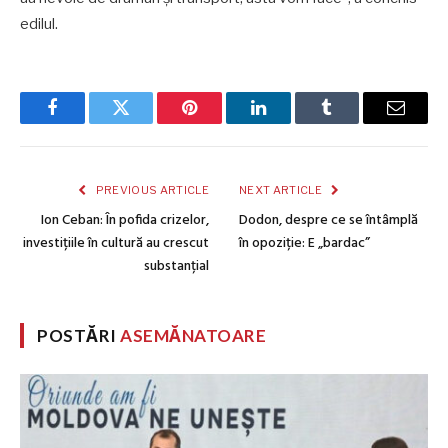
edilul.
Facebook
Twitter
Pinterest
LinkedIn
Tumblr
Email
PREVIOUS ARTICLE
NEXT ARTICLE
Ion Ceban: În pofida crizelor,
Dodon, despre ce se întâmplă
investițiile în cultură au crescut
în opoziție: E „bardac”
substanțial
POSTĂRI
ASEMĂNATOARE