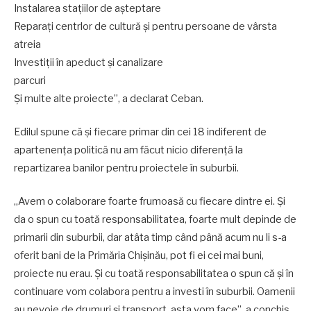
Instalarea stațiilor de așteptare
Reparați centrlor de cultură și pentru persoane de vârsta
atreia
Investiții în apeduct și canalizare
parcuri
Și multe alte proiecte”, a declarat Ceban.
Edilul spune că și fiecare primar din cei 18 indiferent de
apartenența politică nu am făcut nicio diferență la
repartizarea banilor pentru proiectele în suburbii.
„Avem o colaborare foarte frumoasă cu fiecare dintre ei. Și
da o spun cu toată responsabilitatea, foarte mult depinde de
primarii din suburbii, dar atâta timp când până acum nu li s-a
oferit bani de la Primăria Chișinău, pot fi ei cei mai buni,
proiecte nu erau. Și cu toată responsabilitatea o spun că și în
continuare vom colabora pentru a investi în suburbii. Oamenii
au nevoie de drumuri și transport, asta vom face”, a conchis