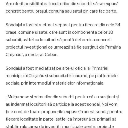
Am oferit posibilitatea locuitorilor din suburbii să se expună
concret pentru orașul, comuna sau satul din care fac parte.
Sondajul a fost structurat separat pentru fiecare din cele 34
orașe, comune și sate, care sunt în componența celor 18
suburbii, astfel ca locuitorii să poată determina concret
proiectul investițional ce urmează să fie susținut de Primăria
Chișinău”, a declarat Ceban.
Sondajul a fost mediatizat pe site-ul oficial al Primăriei
municipiului Chișinău și suburbii.chisinau.md, pe platformele
sociale, prin intermediul materialelor informaționale.
„Mulțumesc și primarilor din suburbii pentru că au susținut și
au îndemnat locuitorii să participe la acest sondaj. Noi vom
ține cont de toate propunerile expuse în acest sondaj pentru
fiecare localitate în parte, astfel ca împreună cu primarii să
stabilim alocarea de investiții municipale pentru proiecte