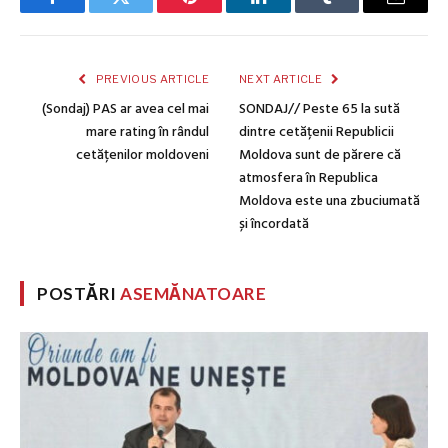
Facebook
Twitter
Pinterest
LinkedIn
Tumblr
Email
PREVIOUS ARTICLE
NEXT ARTICLE
(Sondaj) PAS ar avea cel mai
SONDAJ// Peste 65 la sută
mare rating în rândul
dintre cetățenii Republicii
cetățenilor moldoveni
Moldova sunt de părere că
atmosfera în Republica
Moldova este una zbuciumată
și încordată
POSTĂRI
ASEMĂNATOARE