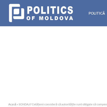
POLITICĂ
Acasă
»
SONDAJ// Cetățenii consideră că autoritățile sunt obligate să compen