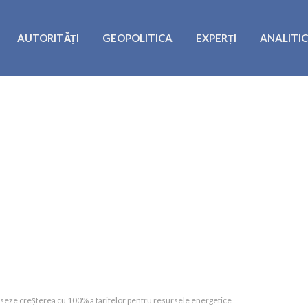
AUTORITĂȚI
GEOPOLITICA
EXPERȚI
ANALITI
seze creșterea cu 100% a tarifelor pentru resursele energetice