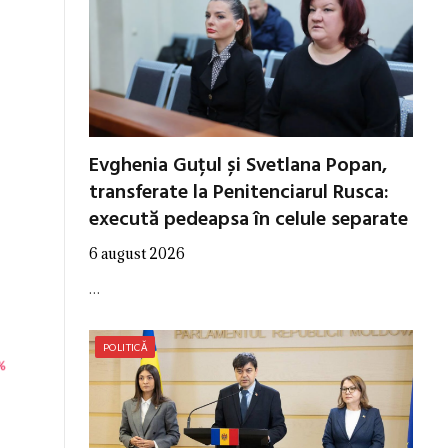
Evghenia Guțul și Svetlana Popan,
transferate la Penitenciarul Rusca:
execută pedeapsa în celule separate
6 august 2026
…
POLITICĂ