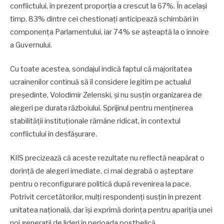
conflictului, în prezent proporția a crescut la 67%. În același
timp, 83% dintre cei chestionați anticipează schimbări în
componența Parlamentului, iar 74% se așteaptă la o înnoire
a Guvernului.
Cu toate acestea, sondajul indică faptul că majoritatea
ucrainenilor continuă să îl considere legitim pe actualul
președinte, Volodimir Zelenski, și nu susțin organizarea de
alegeri pe durata războiului. Sprijinul pentru menținerea
stabilității instituționale rămâne ridicat, în contextul
conflictului în desfășurare.
KIIS precizează că aceste rezultate nu reflectă neapărat o
dorință de alegeri imediate, ci mai degrabă o așteptare
pentru o reconfigurare politică după revenirea la pace.
Potrivit cercetătorilor, mulți respondenți susțin în prezent
unitatea națională, dar își exprimă dorința pentru apariția unei
noi generații de lideri în perioada postbelică.