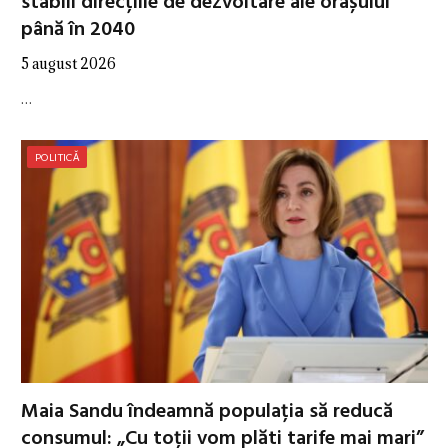
stabili direcțiile de dezvoltare ale orașului
până în 2040
5 august 2026
…
POLITICĂ
Maia Sandu îndeamnă populația să reducă
consumul: „Cu toții vom plăti tarife mai mari”