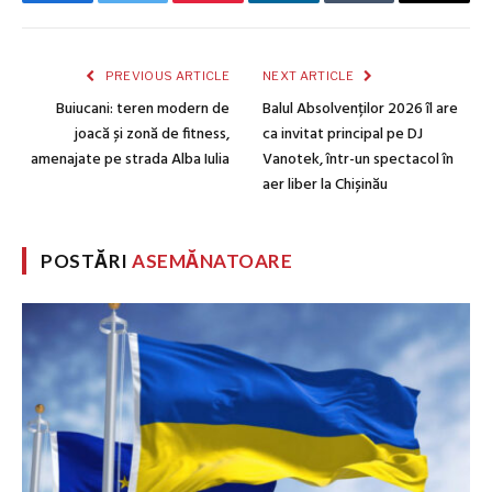
Facebook
Twitter
Pinterest
LinkedIn
Tumblr
Email
PREVIOUS ARTICLE
NEXT ARTICLE
Buiucani: teren modern de
Balul Absolvenților 2026 îl are
joacă și zonă de fitness,
ca invitat principal pe DJ
amenajate pe strada Alba Iulia
Vanotek, într-un spectacol în
aer liber la Chișinău
POSTĂRI
ASEMĂNATOARE