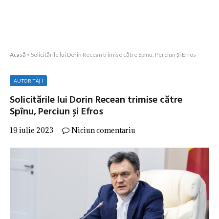
Acasă
»
Solicitările lui Dorin Recean trimise către Spînu, Perciun și Efros
AUTORITĂȚI
Solicitările lui Dorin Recean trimise către
Spînu, Perciun și Efros
19 iulie 2023
Niciun comentariu