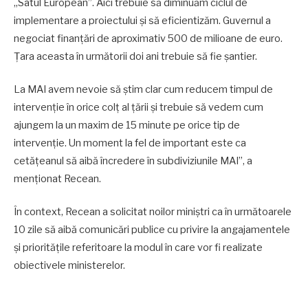
„Satul European”. Aici trebuie să diminuăm ciclul de
implementare a proiectului și să eficientizăm. Guvernul a
negociat finanțări de aproximativ 500 de milioane de euro.
Țara aceasta în următorii doi ani trebuie să fie șantier.
La MAI avem nevoie să știm clar cum reducem timpul de
intervenție în orice colț al țării și trebuie să vedem cum
ajungem la un maxim de 15 minute pe orice tip de
intervenție. Un moment la fel de important este ca
cetățeanul să aibă încredere în subdiviziunile MAI”, a
menționat Recean.
În context, Recean a solicitat noilor miniștri ca în următoarele
10 zile să aibă comunicări publice cu privire la angajamentele
și prioritățile referitoare la modul în care vor fi realizate
obiectivele ministerelor.