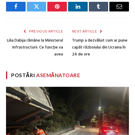
Facebook
Twitter
Pinterest
LinkedIn
Tumblr
Email
PREVIOUS ARTICLE
NEXT ARTICLE
Lilia Dabija rămâne la Ministerul
Trump a dezvăluit cum ar pune
Infrastructurii. Ce funcție va
capăt războiului din Ucraina în
avea
24 de ore
POSTĂRI
ASEMĂNATOARE