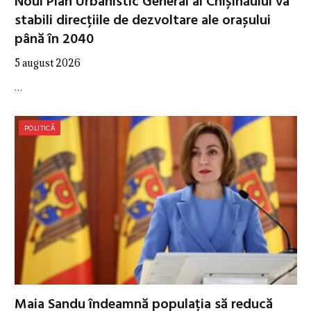
Noul Plan Urbanistic General al Chișinăului va
stabili direcțiile de dezvoltare ale orașului
până în 2040
5 august 2026
…
POLITICĂ
Maia Sandu îndeamnă populația să reducă