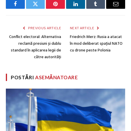
Facebook
Twitter
Pinterest
LinkedIn
Tumblr
Email
PREVIOUS ARTICLE
NEXT ARTICLE
Conflict electoral: Alternativa
Friedrich Merz: Rusia a atacat
reclamă presiuni și dublu
în mod deliberat spațiul NATO
standard în aplicarea legii de
cu drone peste Polonia
către autorități
POSTĂRI
ASEMĂNATOARE