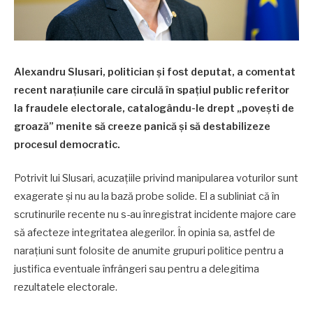
Alexandru Slusari, politician și fost deputat, a comentat
recent narațiunile care circulă în spațiul public referitor
la fraudele electorale, catalogându-le drept „povești de
groază” menite să creeze panică și să destabilizeze
procesul democratic.
Potrivit lui Slusari, acuzațiile privind manipularea voturilor sunt
exagerate și nu au la bază probe solide. El a subliniat că în
scrutinurile recente nu s-au înregistrat incidente majore care
să afecteze integritatea alegerilor. În opinia sa, astfel de
narațiuni sunt folosite de anumite grupuri politice pentru a
justifica eventuale înfrângeri sau pentru a delegitima
rezultatele electorale.