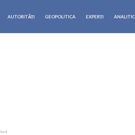
AUTORITĂȚI
GEOPOLITICA
EXPERȚI
ANALITI
atură