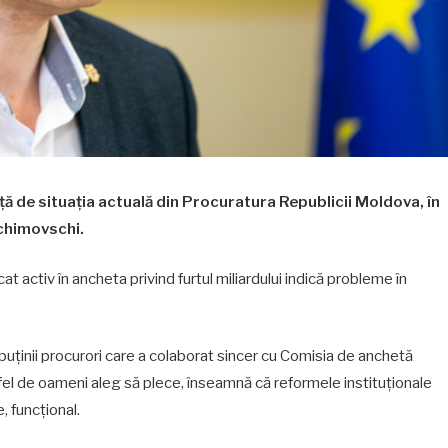
ță de situația actuală din Procuratura Republicii Moldova, în
achimovschi.
t activ în ancheta privind furtul miliardului indică probleme în
 puținii procurori care a colaborat sincer cu Comisia de anchetă
fel de oameni aleg să plece, înseamnă că reformele instituționale
, funcțional.