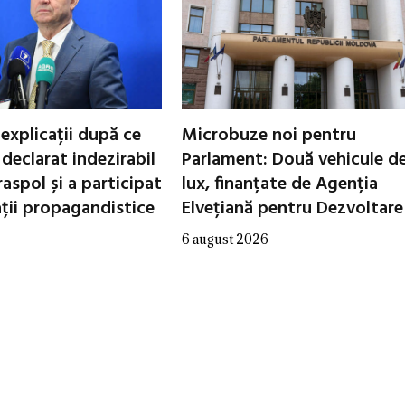
 explicații după ce
Microbuze noi pentru
declarat indezirabil
Parlament: Două vehicule d
raspol și a participat
lux, finanțate de Agenția
ații propagandistice
Elvețiană pentru Dezvoltare
6 august 2026