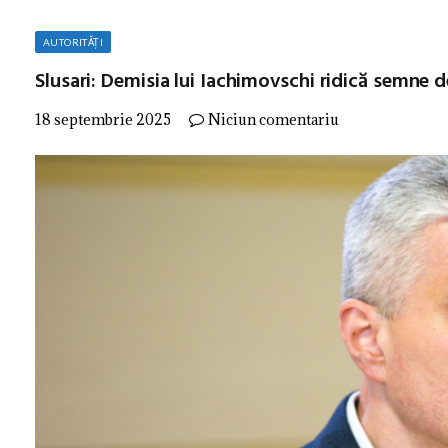
AUTORITĂȚI
Slusari: Demisia lui Iachimovschi ridică semne d
18 septembrie 2025
Niciun comentariu