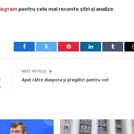
legram
pentru cele mai recente știri și analize
Facebook
Twitter
Pinterest
LinkedIn
Tumblr
E
NEXT ARTICLE
l
Apel către diaspora și pregătiri pentru vot
s