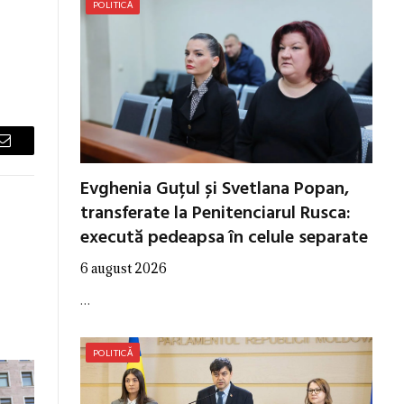
POLITICĂ
Email
Evghenia Guțul și Svetlana Popan,
transferate la Penitenciarul Rusca:
execută pedeapsa în celule separate
6 august 2026
…
POLITICĂ