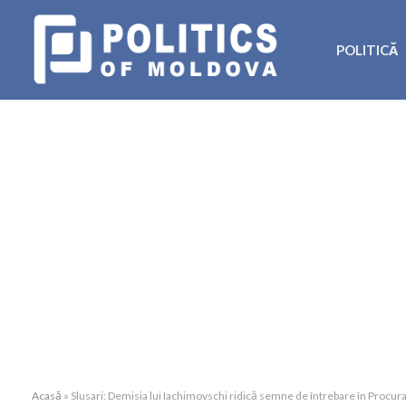
POLITICĂ
Acasă
»
Slusari: Demisia lui Iachimovschi ridică semne de întrebare în Procur