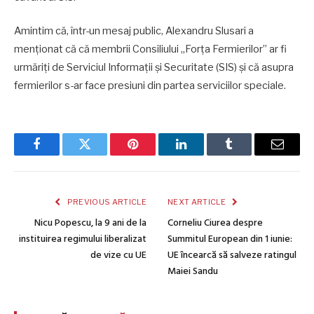
Amintim că, într-un mesaj public, Alexandru Slusari a
menționat că că membrii Consiliului „Forța Fermierilor” ar fi
urmăriți de Serviciul Informații și Securitate (SIS) și că asupra
fermierilor s-ar face presiuni din partea serviciilor speciale.
Facebook
Twitter
Pinterest
LinkedIn
Tumblr
Email
PREVIOUS ARTICLE
NEXT ARTICLE
Nicu Popescu, la 9 ani de la
Corneliu Ciurea despre
instituirea regimului liberalizat
Summitul European din 1 iunie:
de vize cu UE
UE încearcă să salveze ratingul
Maiei Sandu