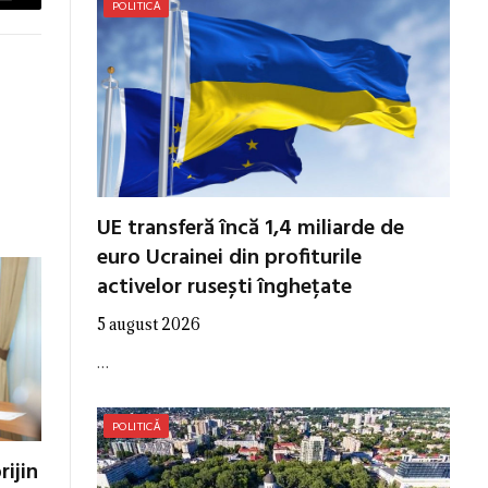
Email
POLITICĂ
UE transferă încă 1,4 miliarde de
euro Ucrainei din profiturile
activelor rusești înghețate
5 august 2026
…
POLITICĂ
ijin