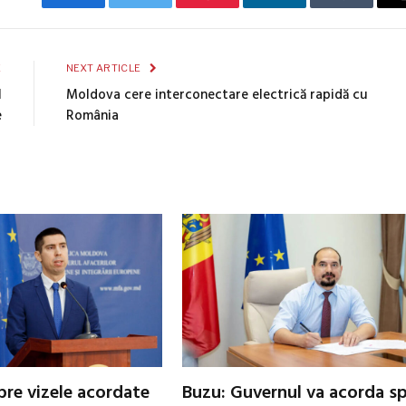
Facebook
Twitter
Pinterest
LinkedIn
Tumblr
E
NEXT ARTICLE
l
Moldova cere interconectare electrică rapidă cu
e
România
pre vizele acordate
Buzu: Guvernul va acorda spr