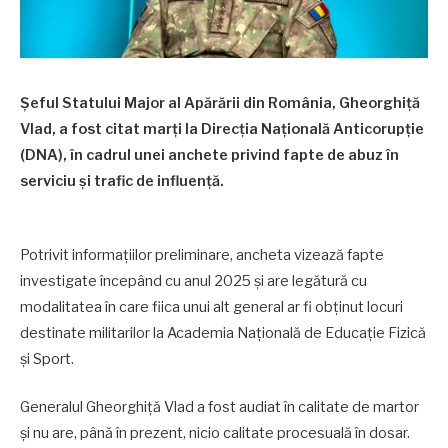
Șeful Statului Major al Apărării din România, Gheorghiță
Vlad, a fost citat marți la Direcția Națională Anticorupție
(DNA), în cadrul unei anchete privind fapte de abuz în
serviciu și trafic de influență.
Potrivit informațiilor preliminare, ancheta vizează fapte
investigate începând cu anul 2025 și are legătură cu
modalitatea în care fiica unui alt general ar fi obținut locuri
destinate militarilor la Academia Națională de Educație Fizică
și Sport.
Generalul Gheorghiță Vlad a fost audiat în calitate de martor
și nu are, până în prezent, nicio calitate procesuală în dosar.