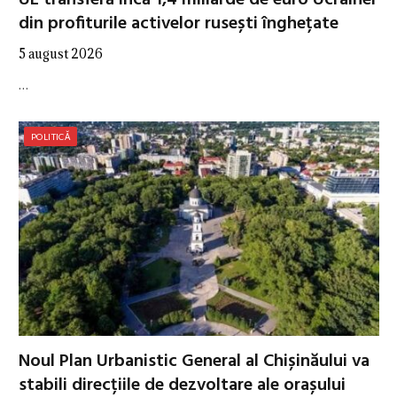
UE transferă încă 1,4 miliarde de euro Ucrainei
din profiturile activelor rusești înghețate
5 august 2026
…
POLITICĂ
Noul Plan Urbanistic General al Chișinăului va
stabili direcțiile de dezvoltare ale orașului