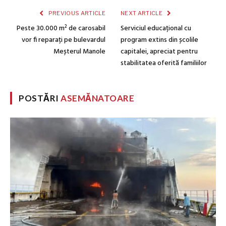
PREVIOUS ARTICLE
NEXT ARTICLE
Peste 30.000 m² de carosabil
Serviciul educațional cu
vor fi reparați pe bulevardul
program extins din școlile
Meșterul Manole
capitalei, apreciat pentru
stabilitatea oferită familiilor
POSTĂRI
ASEMĂNATOARE