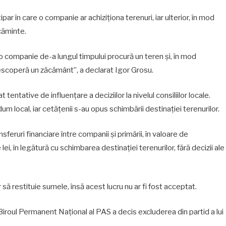
ipar în care o companie ar achiziționa terenuri, iar ulterior, în mod
ăcăminte.
 companie de-a lungul timpului procură un teren și, în mod
descoperă un zăcământ”, a declarat Igor Grosu.
 tentative de influențare a deciziilor la nivelul consiliilor locale.
ndum local, iar cetățenii s-au opus schimbării destinației terenurilor.
nsferuri financiare între companii și primării, în valoare de
lei, în legătură cu schimbarea destinației terenurilor, fără decizii ale
or să restituie sumele, însă acest lucru nu ar fi fost acceptat.
Biroul Permanent Național al PAS a decis excluderea din partid a lui