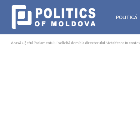
POLITICĂ
Acasă
»
Șeful Parlamentului solicită demisia directorului Metalferos în context