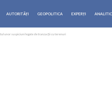
AUTORITĂȚI
GEOPOLITICA
EXPERȚI
ANALITI
ul unor suspiciuni legate de tranzacții cu terenuri