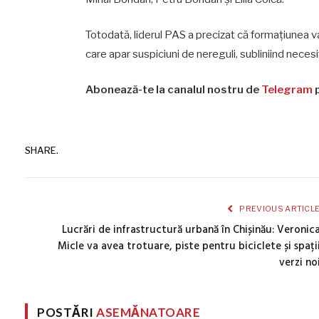
Totodată, liderul PAS a precizat că formațiunea va c
care apar suspiciuni de nereguli, subliniind necesit
Abonează-te la canalul nostru de
Telegram
p
SHARE.
PREVIOUS ARTICL
Lucrări de infrastructură urbană în Chișinău: Veronic
Micle va avea trotuare, piste pentru biciclete și spați
verzi no
POSTĂRI
ASEMĂNATOARE