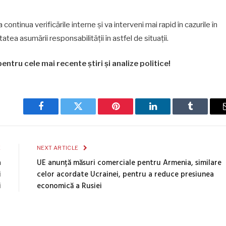
ontinua verificările interne și va interveni mai rapid în cazurile în
atea asumării responsabilității în astfel de situații.
entru cele mai recente știri și analize politice!
Facebook
Twitter
Pinterest
LinkedIn
Tumblr
E
NEXT ARTICLE
a
UE anunță măsuri comerciale pentru Armenia, similare
i
celor acordate Ucrainei, pentru a reduce presiunea
i
economică a Rusiei