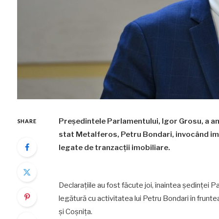
Președintele Parlamentului, Igor Grosu, a anu
SHARE
stat Metalferos, Petru Bondari, invocând im
legate de tranzacții imobiliare.
Declarațiile au fost făcute joi, înaintea ședinței P
legătură cu activitatea lui Petru Bondari în frunte
și Coșnița.