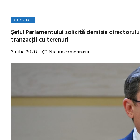
AUTORITĂȚI
Șeful Parlamentului solicită demisia directorul
tranzacții cu terenuri
2 iulie 2026
Niciun comentariu