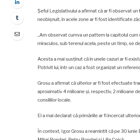
Șeful Legislativului a afirmat că ar fi observat un t
neobișnuit, în acele zone ar fi fost identificate z
„Am observat cumva un pattern la capitolul cum o
miraculos, sub terenul acela, peste un timp, se 
Acesta a mai susținut că în unele cazuri ar fi existat
Potrivit lui, într-un caz a fost organizat un refere
Grosu a afirmat că ulterior ar fi fost efectuate tra
aproximativ 4 milioane și, respectiv, 2 milioane de 
consiliilor locale.
El a mai declarat că primăriile ar fi încercat ulteri
În context, Igor Grosu a reamintit că pe 30 iunie 
Mihai Bondari, Petru Bondari și Lilia Coică.