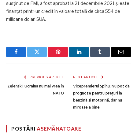
susținut de FMI, a fost aprobat la 21 decembrie 2021 și este
finanțat printr-un credit în valoare totală de circa 554 de
milioane dolari SUA.
Facebook
Twitter
Pinterest
LinkedIn
Tumblr
Email
PREVIOUS ARTICLE
NEXT ARTICLE
Zelenski: Ucraina nu mai vrea în
Vicepremierul Spînu: Nu pot da
NATO
prognoze pentru prețuri la
benzină și motorină, dar nu
miroase a bine
POSTĂRI
ASEMĂNATOARE