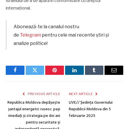
Israelului de a se apăra în conformitate cu dreptul
internațional.
Abonează-te la canalul nostru
de
Telegram
pentru cele mai recente știri și
analize politice!
Facebook
Twitter
Pinterest
LinkedIn
Tumblr
Email
PREVIOUS ARTICLE
NEXT ARTICLE
Republica Moldova depășește
LIVE// Ședința Guvernului
șantajul energetic rusesc: pași
Republicii Moldova din 5
imediați și strategia pe doi ani
februarie 2025
pentru securitate și