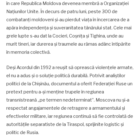
în care Republica Moldova devenea membră a Organizației
Națiunilor Unite. În decurs de patru luni, peste 300 de
combatanți moldoveni și-au pierdut viața în încercarea de a
apăra independența și suveranitatea tânărului stat. Cele mai
grele lupte s-au dat la Cocieri, Coșnița și Tighina, unde au
murit tineri, iar durerea și traumele au rămas adânc întipărite
în memoria colectivă.
Deși Acordul din 1992 a reușit să oprească violențele armate,
el nu a adus și o soluție politică durabilă. Potrivit analiștilor
politici de la Chișinău, documentul a oferit Federației Ruse un
pretext pentru a-și menține trupele în regiunea
transnistreană „pe termen nedeterminat”. Moscova nu și-a
respectat angajamentele de retragere a armamentului și
efectivelor militare, iar regiunea continuă să fie controlată de
autoritățile separatiste de la Tiraspol, sprijinite logistic și
politic de Rusia.