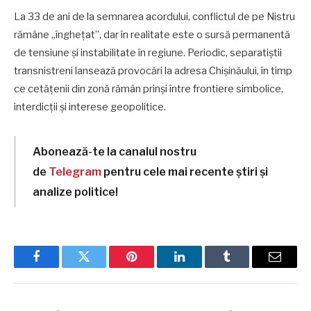
La 33 de ani de la semnarea acordului, conflictul de pe Nistru
rămâne „înghețat”, dar în realitate este o sursă permanentă
de tensiune și instabilitate în regiune. Periodic, separatiștii
transnistreni lansează provocări la adresa Chișinăului, în timp
ce cetățenii din zonă rămân prinși între frontiere simbolice,
interdicții și interese geopolitice.
Abonează-te la canalul nostru
de
Telegram
pentru cele mai recente știri și
analize politice!
Facebook
Twitter
Pinterest
LinkedIn
Tumblr
Email