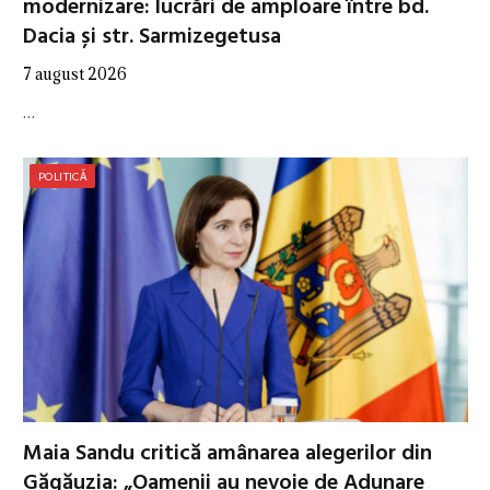
modernizare: lucrări de amploare între bd.
Dacia și str. Sarmizegetusa
7 august 2026
…
POLITICĂ
Maia Sandu critică amânarea alegerilor din
Găgăuzia: „Oamenii au nevoie de Adunare