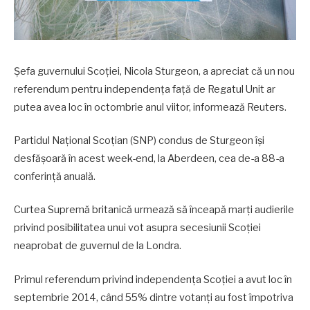
Şefa guvernului Scoţiei, Nicola Sturgeon, a apreciat că un nou
referendum pentru independenţa faţă de Regatul Unit ar
putea avea loc în octombrie anul viitor, informează Reuters.
Partidul Naţional Scoţian (SNP) condus de Sturgeon îşi
desfăşoară în acest week-end, la Aberdeen, cea de-a 88-a
conferinţă anuală.
Curtea Supremă britanică urmează să înceapă marţi audierile
privind posibilitatea unui vot asupra secesiunii Scoţiei
neaprobat de guvernul de la Londra.
Primul referendum privind independenţa Scoţiei a avut loc în
septembrie 2014, când 55% dintre votanţi au fost împotriva