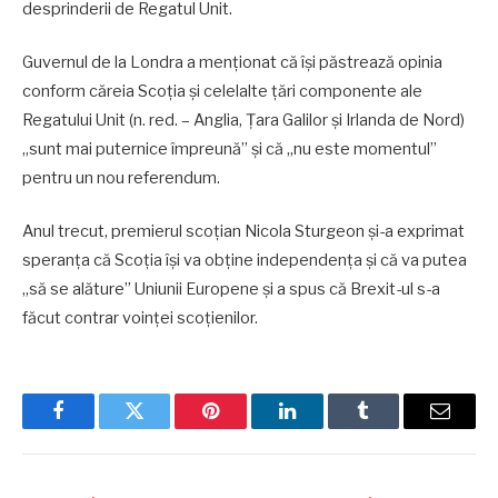
desprinderii de Regatul Unit.
Guvernul de la Londra a menționat că își păstrează opinia
conform căreia Scoția și celelalte țări componente ale
Regatului Unit (n. red. – Anglia, Țara Galilor și Irlanda de Nord)
„sunt mai puternice împreună” și că „nu este momentul”
pentru un nou referendum.
Anul trecut, premierul scoţian Nicola Sturgeon şi-a exprimat
speranţa că Scoţia îşi va obţine independenţa şi că va putea
„să se alăture” Uniunii Europene şi a spus că Brexit-ul s-a
făcut contrar voinţei scoţienilor.
Facebook
Twitter
Pinterest
LinkedIn
Tumblr
Email