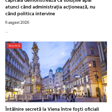
capitală demonstrează că soluțiile apar
atunci când administrația acționează, nu
când politica intervine
6 august 2026
…
POLITICĂ
Întâlnire secretă la Viena între foști oficiali