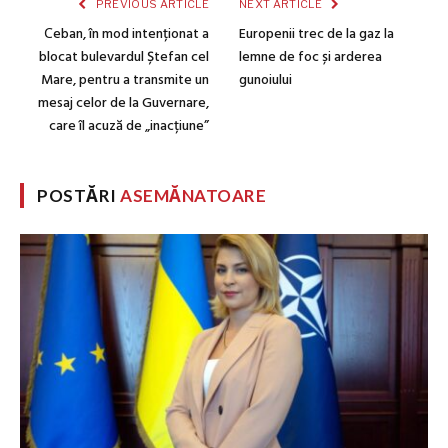
PREVIOUS ARTICLE
NEXT ARTICLE
Сeban, în mod intenționat a
Europenii trec de la gaz la
blocat bulevardul Ștefan cel
lemne de foc și arderea
Mare, pentru a transmite un
gunoiului
mesaj celor de la Guvernare,
care îl acuză de „inacțiune”
POSTĂRI
ASEMĂNATOARE