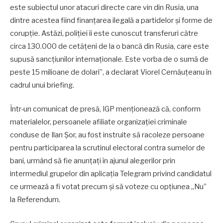
este subiectul unor atacuri directe care vin din Rusia, una
dintre acestea fiind finanțarea ilegală a partidelor și forme de
corupție. Astăzi, poliției îi este cunoscut transferuri către
circa 130.000 de cetățeni de la o bancă din Rusia, care este
supusă sancțiunilor internaționale. Este vorba de o sumă de
peste 15 milioane de dolari”, a declarat Viorel Cernăuțeanu în
cadrul unui briefing.
Într-un comunicat de presă, IGP menționează că, conform
materialelor, persoanele afiliate organizației criminale
conduse de Ilan Șor, au fost instruite să racoleze persoane
pentru participarea la scrutinul electoral contra sumelor de
bani, urmând să fie anunțați în ajunul alegerilor prin
intermediul grupelor din aplicația Telegram privind candidatul
ce urmează a fi votat precum și să voteze cu opțiunea „Nu”
la Referendum.