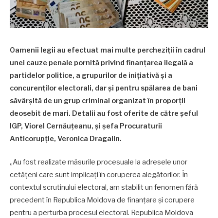
Oamenii legii au efectuat mai multe percheziții în cadrul
unei cauze penale pornită privind finanțarea ilegală a
partidelor politice, a grupurilor de inițiativă și a
concurenților electorali, dar și pentru spălarea de bani
săvârșită de un grup criminal organizat în proporții
deosebit de mari. Detalii au fost oferite de către șeful
IGP, Viorel Cernăuțeanu, și șefa Procuraturii
Anticorupție, Veronica Dragalin.
„Au fost realizate măsurile procesuale la adresele unor
cetățeni care sunt implicați în coruperea alegătorilor. În
contextul scrutinului electoral, am stabilit un fenomen fără
precedent în Republica Moldova de finanțare și corupere
pentru a perturba procesul electoral. Republica Moldova