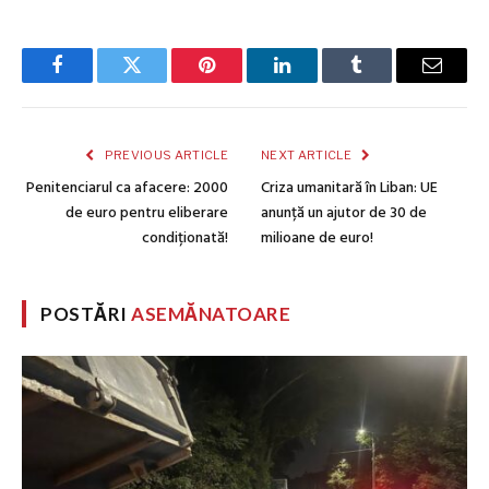
Facebook
Twitter
Pinterest
LinkedIn
Tumblr
Email
PREVIOUS ARTICLE
NEXT ARTICLE
Penitenciarul ca afacere: 2000
Criza umanitară în Liban: UE
de euro pentru eliberare
anunță un ajutor de 30 de
condiționată!
milioane de euro!
POSTĂRI
ASEMĂNATOARE