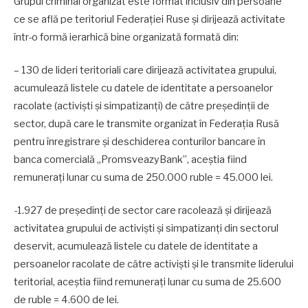
Grupul criminal organizat este format inclusiv din persoane
ce se află pe teritoriul Federației Ruse și dirijează activitate
într-o formă ierarhică bine organizată formată din:
– 130 de lideri teritoriali care dirijează activitatea grupului,
acumulează listele cu datele de identitate a persoanelor
racolate (activiști și simpatizanți) de către președinții de
sector, după care le transmite organizat în Federația Rusă
pentru înregistrare și deschiderea conturilor bancare în
banca comercială „PromsveazyBank”, aceștia fiind
remunerați lunar cu suma de 250.000 ruble = 45.000 lei.
-1.927 de președinți de sector care racolează și dirijează
activitatea grupului de activiști și simpatizanți din sectorul
deservit, acumulează listele cu datele de identitate a
persoanelor racolate de către activiști și le transmite liderului
teritorial, aceștia fiind remunerați lunar cu suma de 25.600
de ruble = 4.600 de lei.