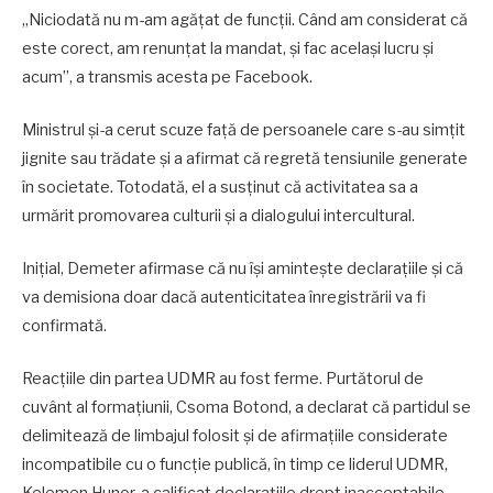
„Niciodată nu m-am agățat de funcții. Când am considerat că
este corect, am renunțat la mandat, și fac același lucru și
acum”, a transmis acesta pe Facebook.
Ministrul și-a cerut scuze față de persoanele care s-au simțit
jignite sau trădate și a afirmat că regretă tensiunile generate
în societate. Totodată, el a susținut că activitatea sa a
urmărit promovarea culturii și a dialogului intercultural.
Inițial, Demeter afirmase că nu își amintește declarațiile și că
va demisiona doar dacă autenticitatea înregistrării va fi
confirmată.
Reacțiile din partea UDMR au fost ferme. Purtătorul de
cuvânt al formațiunii, Csoma Botond, a declarat că partidul se
delimitează de limbajul folosit și de afirmațiile considerate
incompatibile cu o funcție publică, în timp ce liderul UDMR,