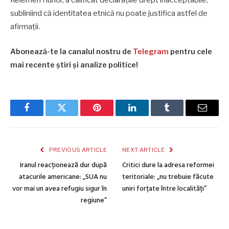
Kelemen Hunor, a calificat declarațiile drept inacceptabile,
subliniind că identitatea etnică nu poate justifica astfel de
afirmații.
Abonează-te la canalul nostru de
Telegram
pentru cele
mai recente știri și analize politice!
Facebook
Twitter
Pinterest
LinkedIn
Tumblr
Email
PREVIOUS ARTICLE
NEXT ARTICLE
Iranul reacționează dur după
Critici dure la adresa reformei
atacurile americane: „SUA nu
teritoriale: „nu trebuie făcute
vor mai un avea refugiu sigur în
uniri forțate între localități”
regiune”