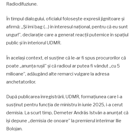
Radiodifuziune.
În timpul dialogului, oficialul folosește expresii jignitoare și
afirmă: „Și îmi bag (…) în interesul național, pentru că eu sunt
ungur!”, declarație care a generat reacții puternice în spațiul
public și în interiorul UDMR.
În același context, el susține că le-ar fi spus procurorilor că
poate „anunța rușii” și că radioul ar putea fi vândut „cu 5
milioane”, adăugând alte remarci vulgare la adresa
anchetatorilor.
După publicarea înregistrării, UDMR, formațiunea care l-a
susținut pentru funcția de ministru în iunie 2025, i-a cerut
demisia. La scurt timp, Demeter András István a anunțat că
își depune „demisia de onoare” la premierul interimar Ilie
Bolojan.