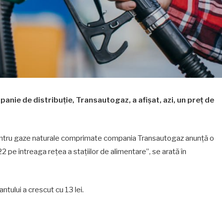
ie de distribuție, Transautogaz, a afișat, azi, un preț de
r pentru gaze naturale comprimate compania Transautogaz anunță o
2 pe întreaga rețea a stațiilor de alimentare”, se arată în
ntului a crescut cu 13 lei.