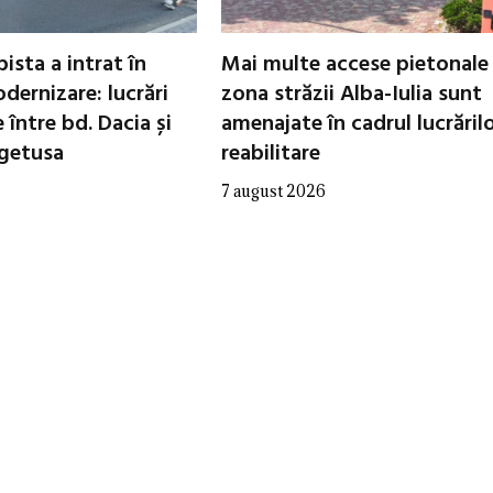
ista a intrat în
Mai multe accese pietonale
dernizare: lucrări
zona străzii Alba-Iulia sunt
între bd. Dacia și
amenajate în cadrul lucrăril
egetusa
reabilitare
7 august 2026