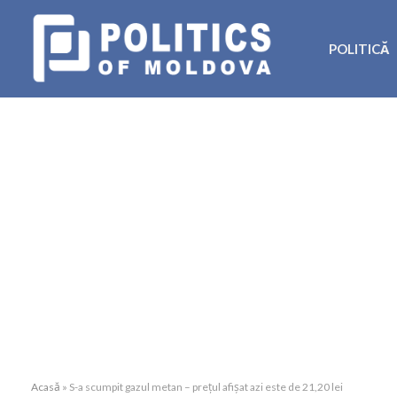
POLITICĂ
Acasă
»
S-a scumpit gazul metan – prețul afișat azi este de 21,20 lei