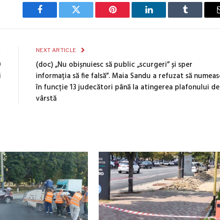
Facebook
Twitter
Pinterest
LinkedIn
Tumblr
E
NEXT ARTICLE
0
(doc) „Nu obișnuiesc să public „scurgeri” și sper
i
informația să fie falsă”. Maia Sandu a refuzat să numeas
în funcție 13 judecători până la atingerea plafonului de
vârstă