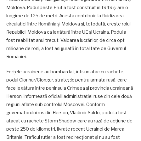
Moldova. Podul peste Prut a fost construit în 1949 și are o
lungime de 125 de metri. Acesta contribuie la fluidizarea
circulației între România și Moldova și, totodată, crește rolul
Republicii Moldova ca legătură între UE și Ucraina. Podul a
fost reabilitat anul trecut. Valoarea lucrărilor, de circa opt
milioane de roni, a fost asigurată în totalitate de Guvernul
României.
Forțele ucrainene au bombardat, într-un atac cu rachete,
podul Cionhar/Ciongar, strategic pentru armata rusă, care
face legătura între peninsula Crimeea și provincia ucraineană
Herson, informează oficialii administrației ruse din cele două
regiuni aflate sub controlul Moscovei. Conform
guvernatorului rus din Herson, Vladimir Saldo, podul a fost
atacat cu rachete Storm Shadow, care au rază de acțiune de
peste 250 de kilometri, livrate recent Ucrainei de Marea
Britanie. Traficul rutier a fost redirecționat și nu au fost