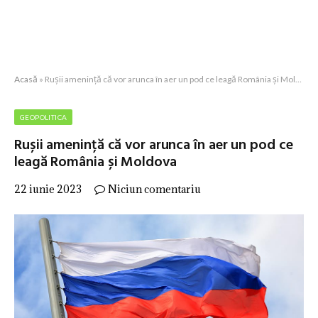
Acasă
»
Rușii amenință că vor arunca în aer un pod ce leagă România și Moldova
GEOPOLITICA
Rușii amenință că vor arunca în aer un pod ce
leagă România și Moldova
22 iunie 2023
Niciun comentariu