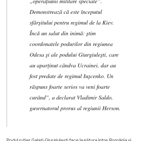
„operațiunii militare speciale”.
Demonstrează că este începutul
sfârșitului pentru regimul de la Kiev.
Încă un salut din inimă: știm
coordonatele podurilor din regiunea
Odesa și ale podului Giurgiulești, care
au aparținut cândva Ucrainei, dar au
fost predate de regimul Iușcenko. Un
răspuns foarte serios va veni foarte
curând”, a declarat Vladimir Saldo,
guvernatorul prorus al regiunii Herson.
Podul rutier Galați-Giurgiulești face legătura între România și