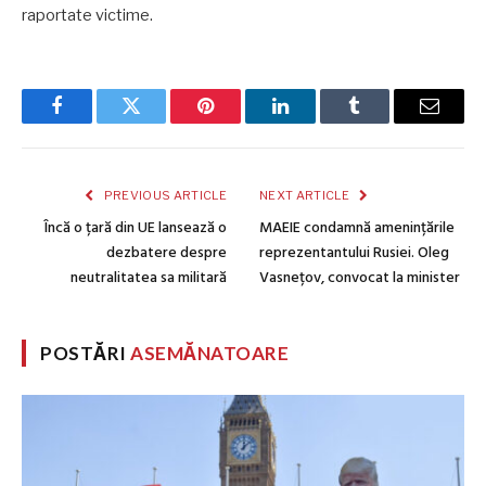
raportate victime.
Facebook
Twitter
Pinterest
LinkedIn
Tumblr
Email
PREVIOUS ARTICLE
NEXT ARTICLE
Încă o țară din UE lansează o
MAEIE condamnă amenințările
dezbatere despre
reprezentantului Rusiei. Oleg
neutralitatea sa militară
Vasnețov, convocat la minister
POSTĂRI
ASEMĂNATOARE