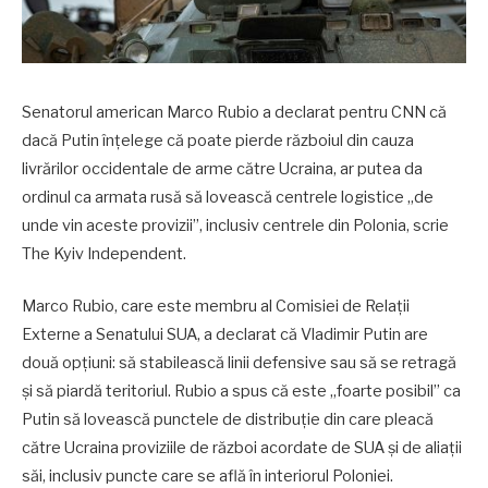
Senatorul american Marco Rubio a declarat pentru CNN că
dacă Putin înțelege că poate pierde războiul din cauza
livrărilor occidentale de arme către Ucraina, ar putea da
ordinul ca armata rusă să lovească centrele logistice „de
unde vin aceste provizii”, inclusiv centrele din Polonia, scrie
The Kyiv Independent.
Marco Rubio, care este membru al Comisiei de Relații
Externe a Senatului SUA, a declarat că Vladimir Putin are
două opțiuni: să stabilească linii defensive sau să se retragă
și să piardă teritoriul. Rubio a spus că este „foarte posibil” ca
Putin să lovească punctele de distribuție din care pleacă
către Ucraina proviziile de război acordate de SUA și de aliații
săi, inclusiv puncte care se află în interiorul Poloniei.