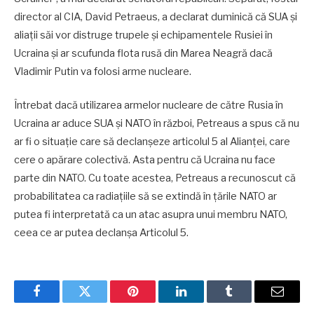
director al CIA, David Petraeus, a declarat duminică că SUA și
aliații săi vor distruge trupele și echipamentele Rusiei în
Ucraina și ar scufunda flota rusă din Marea Neagră dacă
Vladimir Putin va folosi arme nucleare.
Întrebat dacă utilizarea armelor nucleare de către Rusia în
Ucraina ar aduce SUA și NATO în război, Petreaus a spus că nu
ar fi o situație care să declanșeze articolul 5 al Alianței, care
cere o apărare colectivă. Asta pentru că Ucraina nu face
parte din NATO. Cu toate acestea, Petreaus a recunoscut că
probabilitatea ca radiațiile să se extindă în țările NATO ar
putea fi interpretată ca un atac asupra unui membru NATO,
ceea ce ar putea declanșa Articolul 5.
Facebook
Twitter
Pinterest
LinkedIn
Tumblr
Email