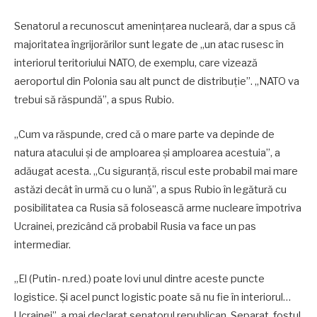
Senatorul a recunoscut amenințarea nucleară, dar a spus că
majoritatea îngrijorărilor sunt legate de „un atac rusesc în
interiorul teritoriului NATO, de exemplu, care vizează
aeroportul din Polonia sau alt punct de distribuție”. „NATO va
trebui să răspundă”, a spus Rubio.
„Cum va răspunde, cred că o mare parte va depinde de
natura atacului și de amploarea și amploarea acestuia”, a
adăugat acesta. „Cu siguranță, riscul este probabil mai mare
astăzi decât în ​​urmă cu o lună”, a spus Rubio în legătură cu
posibilitatea ca Rusia să folosească arme nucleare împotriva
Ucrainei, prezicând că probabil Rusia va face un pas
intermediar.
„El (Putin- n.red.) poate lovi unul dintre aceste puncte
logistice. Și acel punct logistic poate să nu fie în interiorul…
Ucrainei”, a mai declarat senatorul republican. Separat, fostul