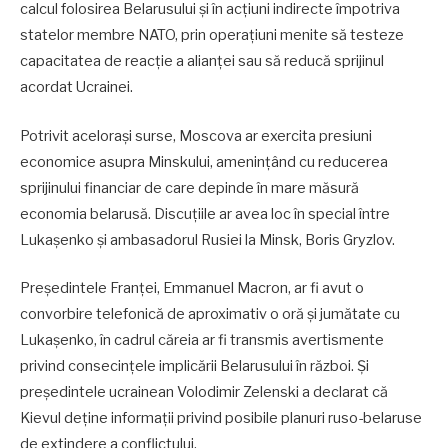
calcul folosirea Belarusului și în acțiuni indirecte împotriva
statelor membre NATO, prin operațiuni menite să testeze
capacitatea de reacție a alianței sau să reducă sprijinul
acordat Ucrainei.
Potrivit acelorași surse, Moscova ar exercita presiuni
economice asupra Minskului, amenințând cu reducerea
sprijinului financiar de care depinde în mare măsură
economia belarusă. Discuțiile ar avea loc în special între
Lukașenko și ambasadorul Rusiei la Minsk, Boris Gryzlov.
Președintele Franței, Emmanuel Macron, ar fi avut o
convorbire telefonică de aproximativ o oră și jumătate cu
Lukașenko, în cadrul căreia ar fi transmis avertismente
privind consecințele implicării Belarusului în război. Și
președintele ucrainean Volodimir Zelenski a declarat că
Kievul deține informații privind posibile planuri ruso-belaruse
de extindere a conflictului.