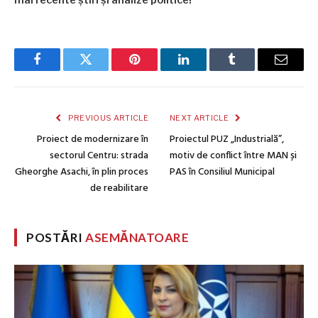
mai recente știri și analize politice!
Facebook
Twitter
Pinterest
LinkedIn
Tumblr
Email
PREVIOUS ARTICLE
NEXT ARTICLE
Proiect de modernizare în
Proiectul PUZ „Industrială”,
sectorul Centru: strada
motiv de conflict între MAN și
Gheorghe Asachi, în plin proces
PAS în Consiliul Municipal
de reabilitare
POSTĂRI
ASEMĂNATOARE