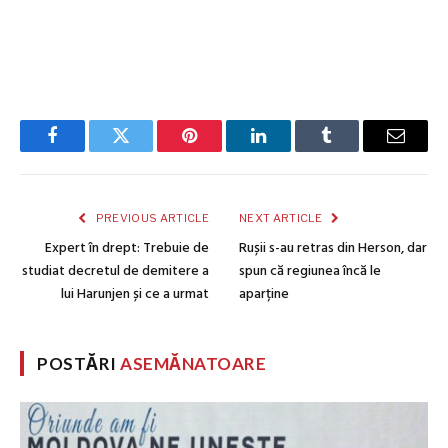
Facebook
Twitter
Pinterest
LinkedIn
Tumblr
Email
PREVIOUS ARTICLE
NEXT ARTICLE
Expert în drept: Trebuie de
Rușii s-au retras din Herson, dar
studiat decretul de demitere a
spun că regiunea încă le
lui Harunjen și ce a urmat
aparține
POSTĂRI
ASEMĂNATOARE