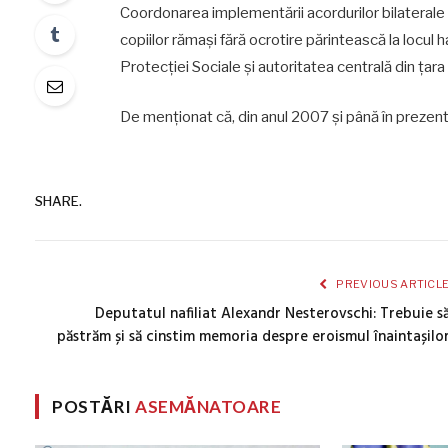
Coordonarea implementării acordurilor bilaterale cu
copiilor rămași fără ocrotire părintească la locul h
Protecției Sociale și autoritatea centrală din țar
De menționat că, din anul 2007 și până în prezent
SHARE.
PREVIOUS ARTICL
Deputatul nafiliat Alexandr Nesterovschi: Trebuie s
păstrăm și să cinstim memoria despre eroismul înaintașilo
POSTĂRI
ASEMĂNATOARE