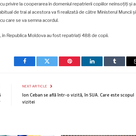
 privire la cooperarea în domeniul repatrierii copiilor neînsoțiți și a
abitual de trai al acestora va fi realizată de către Ministerul Muncii și
a cu care se va semna acordul.
, în Republica Moldova au fost repatriați 488 de copii.
Facebook
Twitter
Pinterest
LinkedIn
Tumblr
E
NEXT ARTICLE
ă
Ion Ceban se află într-o vizită, în SUA. Care este scopul
r
vizitei