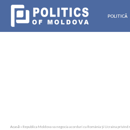
POLITICĂ
Acasă
»
Republica Moldova va negocia acorduri cu România și Ucraina privind repat