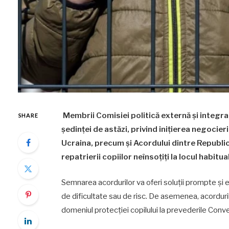
Membrii Comisiei politică externă și integra
SHARE
ședinței de astăzi, privind inițierea negocie
Ucraina, precum și Acordului dintre Republi
repatrierii copiilor neînsoțiți la locul habitua
Semnarea acordurilor va oferi soluții prompte și efic
de dificultate sau de risc. De asemenea, acordurile
domeniul protecției copilului la prevederile Conven