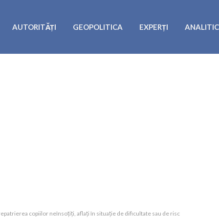
AUTORITĂȚI
GEOPOLITICA
EXPERȚI
ANALITI
rierea copiilor neînsoțiți, aflați în situație de dificultate sau de risc