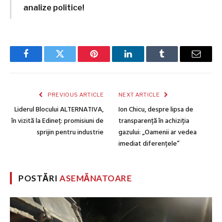
analize politice!
Facebook
Twitter
Pinterest
LinkedIn
Tumblr
Email
PREVIOUS ARTICLE
NEXT ARTICLE
Liderul Blocului ALTERNATIVA,
Ion Chicu, despre lipsa de
în vizită la Edineț: promisiuni de
transparență în achiziția
sprijin pentru industrie
gazului: „Oamenii ar vedea
imediat diferențele”
POSTĂRI
ASEMĂNATOARE