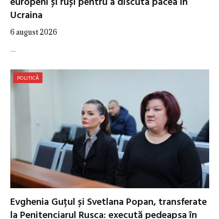
europeni și ruși pentru a discuta pacea în
Ucraina
6 august 2026
…
POLITICĂ
Evghenia Guțul și Svetlana Popan, transferate
la Penitenciarul Rusca: execută pedeapsa în