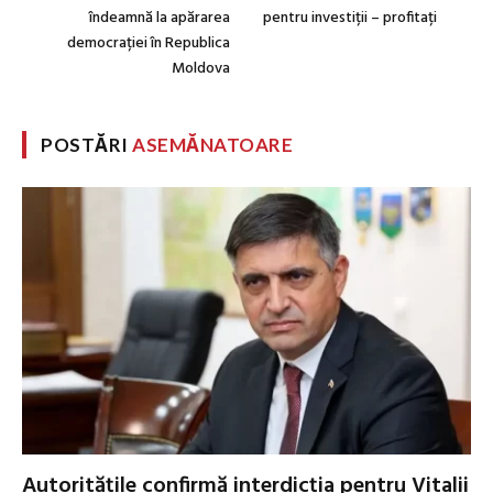
îndeamnă la apărarea
pentru investiții – profitați
democrației în Republica
Moldova
POSTĂRI
ASEMĂNATOARE
Autoritățile confirmă interdicția pentru Vitalii