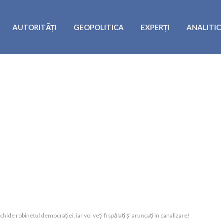
AUTORITĂȚI
GEOPOLITICA
EXPERȚI
ANALITI
ide robinetul democrației, iar voi veți fi spălați și aruncați în canalizare!