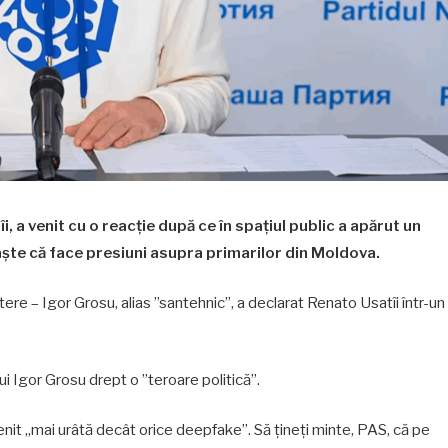
, a venit cu o reacție după ce în spațiul public a apărut un
aște că face presiuni asupra primarilor din Moldova.
tere – Igor Grosu, alias ”santehnic”, a declarat Renato Usatîi într-un
ui Igor Grosu drept o ”teroare politică”.
nit „mai urâtă decât orice deepfake”. Să țineți minte, PAS, că pe