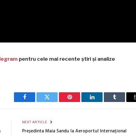
legram
pentru cele mai recente știri și analize
Facebook
Twitter
Pinterest
LinkedIn
Tumblr
E
NEXT ARTICLE
a
Președinta Maia Sandu la Aeroportul Internațional