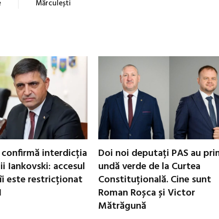
e
Mărculești
 confirmă interdicția
Doi noi deputați PAS au pri
ii Iankovski: accesul
undă verde de la Curtea
i este restricționat
Constituțională. Cine sunt
1
Roman Roșca și Victor
Mătrăgună