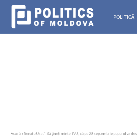
POLITICĂ
Acasă
»
Renato Usatîi: Să țineți minte, PAS, că pe 28 septembrie poporul va desch