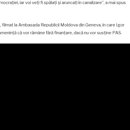
ției, iar voi veți fi spălați și aruncați în canalizare”, a mai spus
eo, filmat la Ambasada Republicii Moldova din Geneva, în care Igor
i amenință că vor rămâne fără finanțare, dacă nu vor susține PAS.