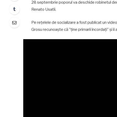
28 septembrie poporul va deschide robinetul democra
Renato Usatîi.
Pe rețelele de socializare a fost publicat un vid
Grosu recunoaște că ”ține primarii încordați” și î