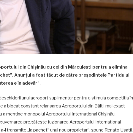
rtului din Chișinău cu cel din Mărculești pentru a elimina
achet”. Anunțul a fost făcut de către președintele Partidului
uterea e în adevăr”.
eschiderii unui aeroport suplimentar pentru a stimula competiția în
are a blocat constant relansarea Aeroportului din Bălți, mai exact
ru a menține monopolul Aeroportului Internațional Chișinău,
 guvernarea pregătește fuzionarea Aeroportului Internațional
e a-l transmite „la pachet” unui nou proprietar”, spune Renato Usatîi.