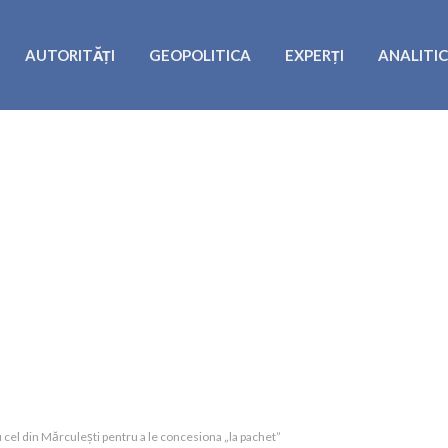
AUTORITĂȚI
GEOPOLITICA
EXPERȚI
ANALITI
 cel din Mărculești pentru a le concesiona „la pachet”