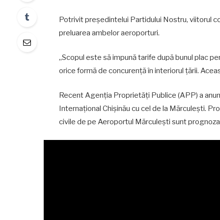
Potrivit președintelui Partidului Nostru, viitorul co
preluarea ambelor aeroporturi.
„Scopul este să impună tarife după bunul plac pentr
orice formă de concurență în interiorul țării. Acea
Recent Agenţia Proprietăţi Publice (APP) a anun
Internaţional Chişinău cu cel de la Mărculeşti. Pr
civile de pe Aeroportul Mărculești sunt prognozat