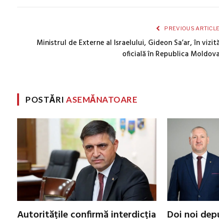
PREVIOUS ARTICL
Ministrul de Externe al Israelului, Gideon Sa’ar, în vizit
oficială în Republica Moldov
POSTĂRI
ASEMĂNATOARE
Autoritățile confirmă interdicția
Doi noi dep