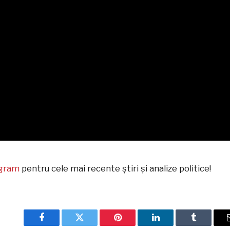
egram
pentru cele mai recente știri și analize politice!
Facebook
Twitter
Pinterest
LinkedIn
Tumblr