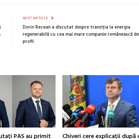
E
NEXT ARTICLE
ă
Dorin Recean a discutat despre tranziția la energia
a
regenerabilă cu cea mai mare companie românească de
profil
utați PAS au primit
Chiveri cere explicații după 