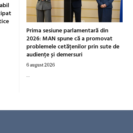
abil
cipat
tice
Prima sesiune parlamentară din
2026: MAN spune că a promovat
problemele cetățenilor prin sute de
audiențe și demersuri
6 august 2026
…