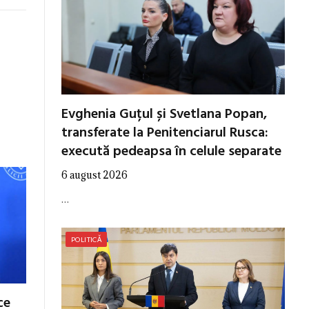
Evghenia Guțul și Svetlana Popan,
transferate la Penitenciarul Rusca:
execută pedeapsa în celule separate
6 august 2026
…
POLITICĂ
ce