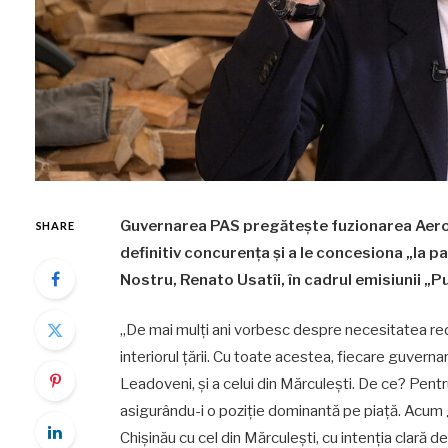
Guvernarea PAS pregătește fuzionarea Aeropo
SHARE
definitiv concurența și a le concesiona „la p
Nostru, Renato Usatîi, în cadrul emisiunii „P
„De mai mulți ani vorbesc despre necesitatea red
interiorul țării. Cu toate acestea, fiecare guvern
Leadoveni, și a celui din Mărculești. De ce? Pent
asigurându-i o poziție dominantă pe piață. Acum
Chișinău cu cel din Mărculești, cu intenția clară d