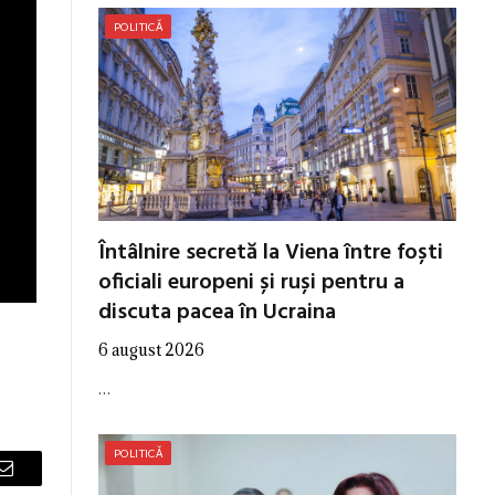
POLITICĂ
Întâlnire secretă la Viena între foști
oficiali europeni și ruși pentru a
discuta pacea în Ucraina
6 august 2026
…
POLITICĂ
Email