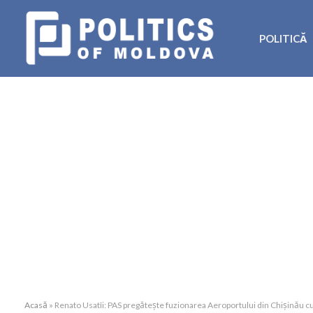
POLITICĂ
Acasă
»
Renato Usatîi: PAS pregătește fuzionarea Aeroportului din Chișinău cu