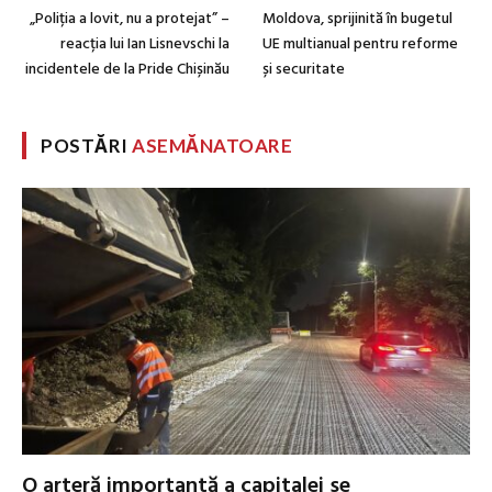
„Poliția a lovit, nu a protejat” –
Moldova, sprijinită în bugetul
reacția lui Ian Lisnevschi la
UE multianual pentru reforme
incidentele de la Pride Chișinău
și securitate
POSTĂRI
ASEMĂNATOARE
O arteră importantă a capitalei se