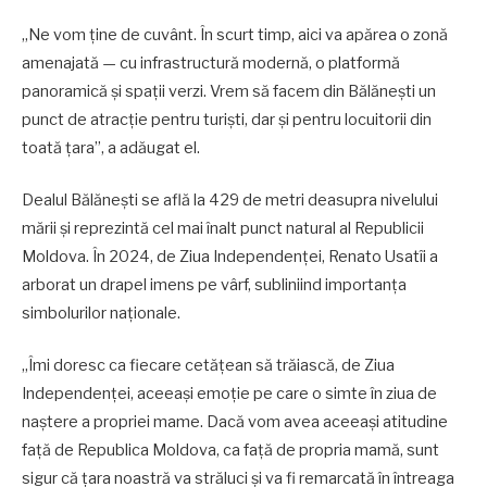
„Ne vom ține de cuvânt. În scurt timp, aici va apărea o zonă
amenajată — cu infrastructură modernă, o platformă
panoramică și spații verzi. Vrem să facem din Bălănești un
punct de atracție pentru turiști, dar și pentru locuitorii din
toată țara”, a adăugat el.
Dealul Bălănești se află la 429 de metri deasupra nivelului
mării și reprezintă cel mai înalt punct natural al Republicii
Moldova. În 2024, de Ziua Independenței, Renato Usatîi a
arborat un drapel imens pe vârf, subliniind importanța
simbolurilor naționale.
„Îmi doresc ca fiecare cetățean să trăiască, de Ziua
Independenței, aceeași emoție pe care o simte în ziua de
naștere a propriei mame. Dacă vom avea aceeași atitudine
față de Republica Moldova, ca față de propria mamă, sunt
sigur că țara noastră va străluci și va fi remarcată în întreaga