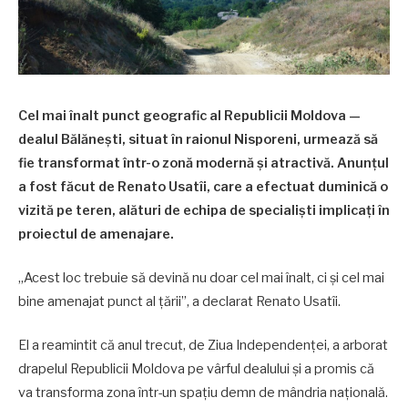
Cel mai înalt punct geografic al Republicii Moldova —
dealul Bălănești, situat în raionul Nisporeni, urmează să
fie transformat într-o zonă modernă și atractivă. Anunțul
a fost făcut de Renato Usatîi, care a efectuat duminică o
vizită pe teren, alături de echipa de specialiști implicați în
proiectul de amenajare.
„Acest loc trebuie să devină nu doar cel mai înalt, ci și cel mai
bine amenajat punct al țării”, a declarat Renato Usatîi.
El a reamintit că anul trecut, de Ziua Independenței, a arborat
drapelul Republicii Moldova pe vârful dealului și a promis că
va transforma zona într-un spațiu demn de mândria națională.