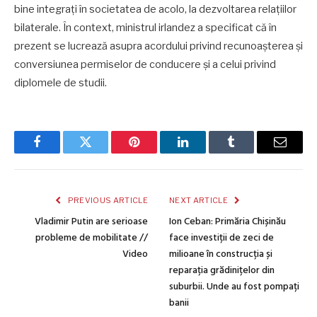
bine integrați în societatea de acolo, la dezvoltarea relațiilor
bilaterale. În context, ministrul irlandez a specificat că în
prezent se lucrează asupra acordului privind recunoașterea și
conversiunea permiselor de conducere și a celui privind
diplomele de studii.
Facebook
Twitter
Pinterest
LinkedIn
Tumblr
Email
PREVIOUS ARTICLE
NEXT ARTICLE
Vladimir Putin are serioase
Ion Ceban: Primăria Chișinău
probleme de mobilitate //
face investiții de zeci de
Video
milioane în construcția și
reparația grădinițelor din
suburbii. Unde au fost pompați
banii