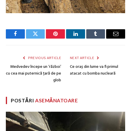
Facebook
Twitter
Pinterest
LinkedIn
Tumblr
Email
PREVIOUS ARTICLE
NEXT ARTICLE
Medvedev începe un ‘război’
Ce oraș din lume va fi primul
cu cea mai puternică țară de pe
atacat cu bomba nucleară
glob
POSTĂRI
ASEMĂNATOARE