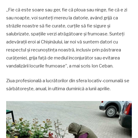
,,Fie că este soare sau ger, fie că ploua sau ninge, fie că e zi
sau noapte, voi sunteți mereu la datorie, având grijă ca
străzile noastre să fie curate, curțile să fie sigure și
salubrizate, spațiile verzi atrăgătoare și frumoase. Sunteți
adevărații eroi ai Chișinăului, iar noi vă suntem datori cu
respectul și recunoștința noastră, inclusiv prin păstrarea
curățeniei, grija față de mediul înconjurător sau evitarea
vandalizării locurile frumoase”, a mai scris Ion Ceban.
Ziua profesională a lucrătorilor din sfera locativ-comunală se
sărbătorește, anual, în ultima duminică a lunii aprilie.