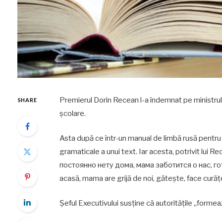
Premierul Dorin Recean l-a îndemnat pe ministrul 
SHARE
școlare.
Asta după ce într-un manual de limbă rusă pentru cl
gramaticale a unui text. Iar acesta, potrivit lui
постоянно нету дома, мама заботится о нас, готов
acasă, mama are grijă de noi, gătește, face curăț
Şeful Executivului susţine că autoritățile „formea