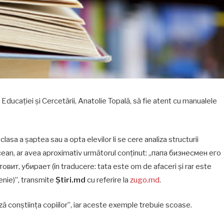
Educației și Cercetării, Anatolie Topală, să fie atent cu manualele
asa a șaptea sau a opta elevilor li se cere analiza structurii
 Recean, ar avea aproximativ următorul conținut: „папа бизнесмен его
ит, убирает (în traducere: tata este om de afaceri și rar este
enie)”, transmite
Știri.md
cu referire la
zugo.md
.
ză conștiința copiilor”, iar aceste exemple trebuie scoase.