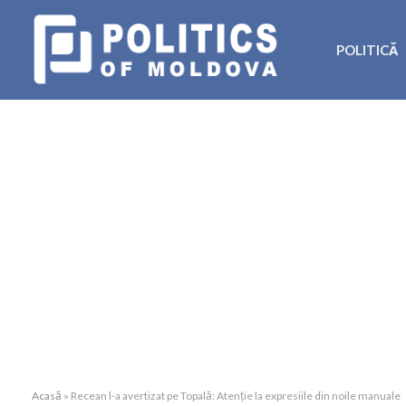
POLITICĂ
Acasă
»
Recean l-a avertizat pe Topală: Atenţie la expresiile din noile manuale