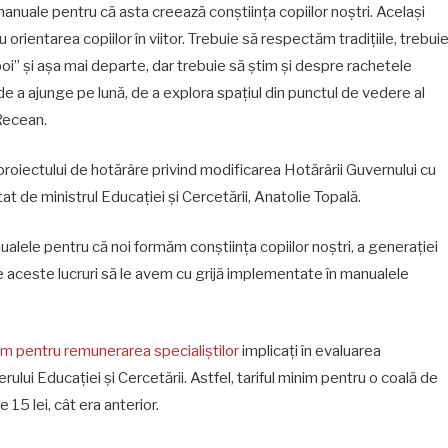
anuale pentru că asta creează conștiința copiilor noștri. Același
au orientarea copiilor în viitor. Trebuie să respectăm tradițiile, trebui
oi” și așa mai departe, dar trebuie să știm și despre rachetele
e a ajunge pe lună, de a explora spațiul din punctul de vedere al
 Recean.
proiectului de hotărâre privind modificarea Hotărârii Guvernului cu
tat de ministrul Educaţiei şi Cercetării, Anatolie Topală.
ualele pentru că noi formăm conștiința copiilor noștri, a generației
te aceste lucruri să le avem cu grijă implementate în manualele
nim pentru remunerarea specialiștilor
implicați în evaluarea
erului Educației și Cercetării. Astfel, tariful minim pentru o coală de
 15 lei, cât era anterior.