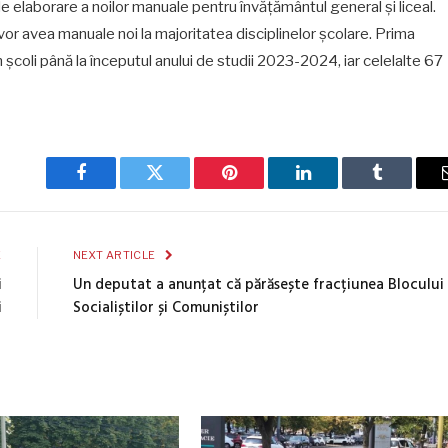
de elaborare a noilor manuale pentru învățământul general și liceal.
vor avea manuale noi la majoritatea disciplinelor școlare. Prima
n școli până la începutul anului de studii 2023-2024, iar celelalte 67
Facebook
Twitter
Pinterest
LinkedIn
Tumblr
E
NEXT ARTICLE
i
Un deputat a anunțat că părăsește fracțiunea Blocului
i
Socialiștilor și Comuniștilor