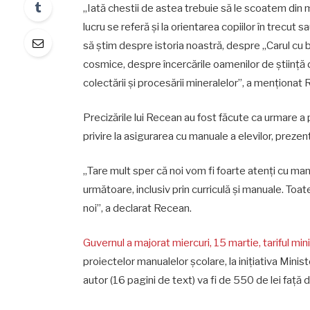
„Iată chestii de astea trebuie să le scoatem din m
lucru se referă și la orientarea copiilor în trecut s
să știm despre istoria noastră, despre „Carul cu b
cosmice, despre încercările oamenilor de știință d
colectării și procesării mineralelor”, a menţionat
Precizările lui Recean au fost făcute ca urmare a 
privire la asigurarea cu manuale a elevilor, prezen
„Tare mult sper că noi vom fi foarte atenți cu man
următoare, inclusiv prin curriculă și manuale. Toa
noi”, a declarat Recean.
Guvernul a majorat miercuri, 15 martie, tariful mi
proiectelor manualelor școlare, la inițiativa Minist
autor (16 pagini de text) va fi de 550 de lei față de