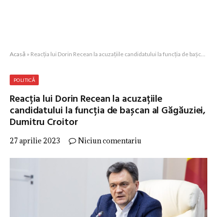
Acasă
»
Reacția lui Dorin Recean la acuzațiile candidatului la funcția de bașcan al Găgăuziei, Dumitru Croitor
POLITICĂ
Reacția lui Dorin Recean la acuzațiile
candidatului la funcția de bașcan al Găgăuziei,
Dumitru Croitor
27 aprilie 2023
Niciun comentariu