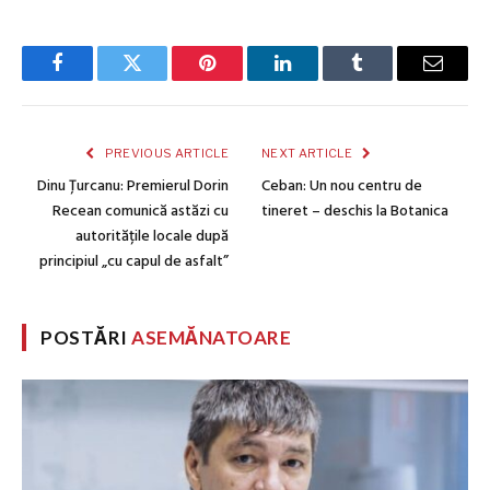
Facebook
Twitter
Pinterest
LinkedIn
Tumblr
Email
PREVIOUS ARTICLE
NEXT ARTICLE
Dinu Țurcanu: Premierul Dorin
Ceban: Un nou centru de
Recean comunică astăzi cu
tineret – deschis la Botanica
autoritățile locale după
principiul „cu capul de asfalt”
POSTĂRI
ASEMĂNATOARE