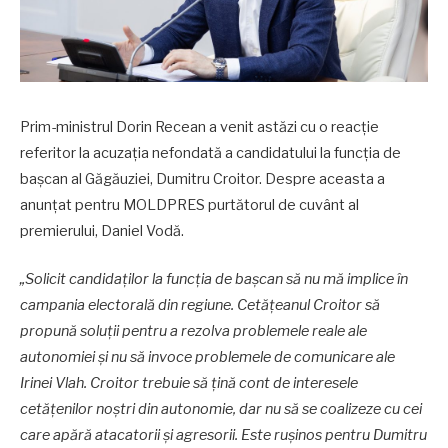
Prim-ministrul Dorin Recean a venit astăzi cu o reacție
referitor la acuzația nefondată a candidatului la funcția de
bașcan al Găgăuziei, Dumitru Croitor. Despre aceasta a
anunțat pentru MOLDPRES purtătorul de cuvânt al
premierului, Daniel Vodă.
„Solicit candidaților la funcția de bașcan să nu mă implice în
campania electorală din regiune. Cetățeanul Croitor să
propună soluții pentru a rezolva problemele reale ale
autonomiei și nu să invoce problemele de comunicare ale
Irinei Vlah. Croitor trebuie să țină cont de interesele
cetățenilor noștri din autonomie, dar nu să se coalizeze cu cei
care apără atacatorii și agresorii. Este rușinos pentru Dumitru