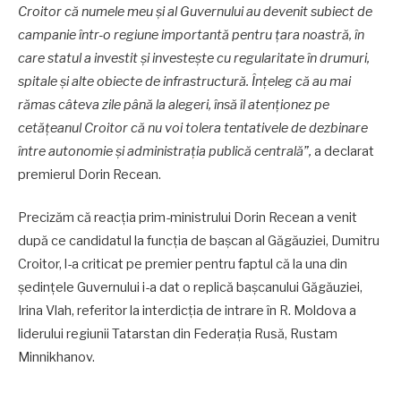
Croitor că numele meu și al Guvernului au devenit subiect de
campanie într-o regiune importantă pentru țara noastră, în
care statul a investit și investește cu regularitate în drumuri,
spitale și alte obiecte de infrastructură. Înțeleg că au mai
rămas câteva zile până la alegeri, însă îl atenționez pe
cetățeanul Croitor că nu voi tolera tentativele de dezbinare
între autonomie și administrația publică centrală”,
a declarat
premierul Dorin Recean.
Precizăm că reacția prim-ministrului Dorin Recean a venit
după ce candidatul la funcția de bașcan al Găgăuziei, Dumitru
Croitor, l-a criticat pe premier pentru faptul că la una din
ședințele Guvernului i-a dat o replică bașcanului Găgăuziei,
Irina Vlah, referitor la interdicția de intrare în R. Moldova a
liderului regiunii Tatarstan din Federația Rusă, Rustam
Minnikhanov.