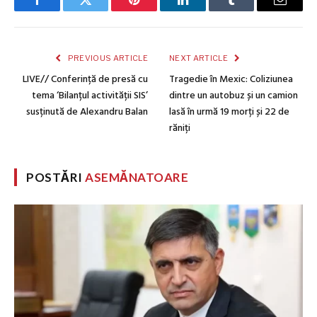
Facebook
Twitter
Pinterest
LinkedIn
Tumblr
Email
PREVIOUS ARTICLE
NEXT ARTICLE
LIVE// Conferință de presă cu
Tragedie în Mexic: Coliziunea
tema ‘Bilanțul activității SIS’
dintre un autobuz și un camion
susținută de Alexandru Balan
lasă în urmă 19 morți și 22 de
răniți
POSTĂRI
ASEMĂNATOARE