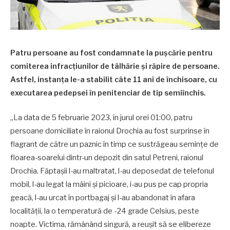
Patru persoane au fost condamnate la pușcărie pentru
comiterea infracțiunilor de tâlhărie și răpire de persoane.
Astfel, instanța le-a stabilit câte 11 ani de închisoare, cu
executarea pedepsei în penitenciar de tip semiînchis.
„La data de 5 februarie 2023, în jurul orei 01:00, patru
persoane domiciliate în raionul Drochia au fost surprinse în
flagrant de către un paznic în timp ce sustrăgeau semințe de
floarea-soarelui dintr-un depozit din satul Petreni, raionul
Drochia. Făptașii l-au maltratat, l-au deposedat de telefonul
mobil, l-au legat la mâini și picioare, i-au pus pe cap propria
geacă, l-au urcat în portbagaj și l-au abandonat în afara
localității, la o temperatură de -24 grade Celsius, peste
noapte. Victima, rămânând singură, a reușit să se elibereze