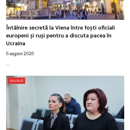
Întâlnire secretă la Viena între foști oficiali
europeni și ruși pentru a discuta pacea în
Ucraina
6 august 2026
…
POLITICĂ