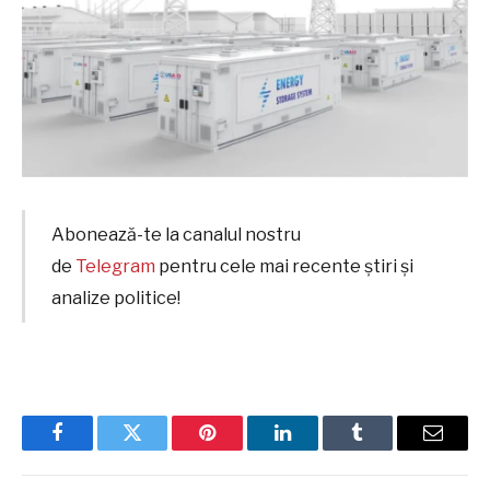
Abonează-te la canalul nostru
de
Telegram
pentru cele mai recente știri și
analize politice!
Facebook
Twitter
Pinterest
LinkedIn
Tumblr
Email