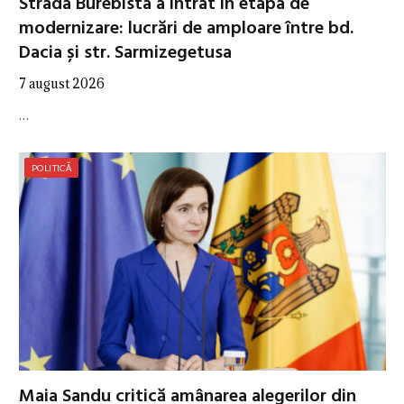
Strada Burebista a intrat în etapa de
modernizare: lucrări de amploare între bd.
Dacia și str. Sarmizegetusa
7 august 2026
…
POLITICĂ
Maia Sandu critică amânarea alegerilor din