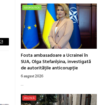
GEOPOLITICA
Email
Fosta ambasadoare a Ucrainei în
SUA, Olga Stefanîșina, investigată
de autoritățile anticorupție
6 august 2026
…
POLITICĂ