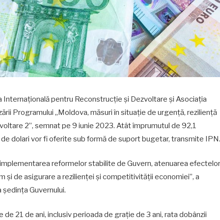
a Internațională pentru Reconstrucție și Dezvoltare și Asociația
ării Programului „Moldova, măsuri în situație de urgență, reziliență
zvoltare 2”, semnat pe 9 iunie 2023. Atât împrumutul de 92,1
 de dolari vor fi oferite sub formă de suport bugetar, transmite IPN
 implementarea reformelor stabilite de Guvern, atenuarea efectelo
și de asigurare a rezilienței și competitivității economiei”, a
a ședința Guvernului.
 de 21 de ani, inclusiv perioada de grație de 3 ani, rata dobânzii