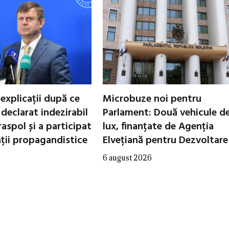
 explicații după ce
Microbuze noi pentru
declarat indezirabil
Parlament: Două vehicule d
raspol și a participat
lux, finanțate de Agenția
ații propagandistice
Elvețiană pentru Dezvoltare
6 august 2026