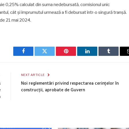
uie 0,25% calculat din suma nedebursată, comisionul unic
tul, cât și împrumutul urmează a fi debursat într-o singură tranșă.
a de 21 mai 2024.
Facebook
Twitter
Pinterest
LinkedIn
Tumblr
E
NEXT ARTICLE
s
Noi reglementări privind respectarea cerințelor în
e
construcții, aprobate de Guvern
a