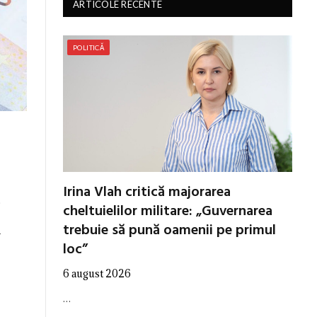
ARTICOLE RECENTE
POLITICĂ
Irina Vlah critică majorarea
.
cheltuielilor militare: „Guvernarea
trebuie să pună oamenii pe primul
r
loc”
6 august 2026
…