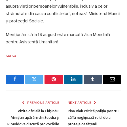
asupra vieților persoanelor vulnerabile, inclusiv a celor
strămutate din cauza conflictelor”, notează Ministerul Muncii
și protecției Sociale.
Menționăm că la 19 august este marcată Ziua Mondială
pentru Asistență Umanitară.
sursa
Facebook
Twitter
Pinterest
LinkedIn
Tumblr
Email
PREVIOUS ARTICLE
NEXT ARTICLE
Vizită oficială la Chișinău:
Irina Vlah critică poliția pentru
Miniștrii apărării din Suedia și
că își neglijează rolul de a
R.Moldova discută provocările
proteja cetățenii