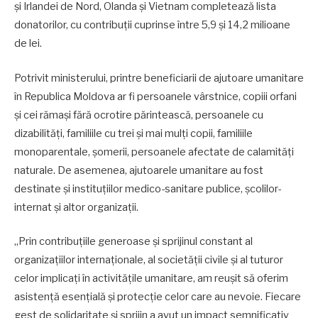
și Irlandei de Nord, Olanda și Vietnam completează lista
donatorilor, cu contribuții cuprinse între 5,9 și 14,2 milioane
de lei.
Potrivit ministerului, printre beneficiarii de ajutoare umanitare
în Republica Moldova ar fi persoanele vârstnice, copiii orfani
și cei rămași fără ocrotire părintească, persoanele cu
dizabilități, familiile cu trei și mai mulți copii, familiile
monoparentale, șomerii, persoanele afectate de calamități
naturale. De asemenea, ajutoarele umanitare au fost
destinate și instituțiilor medico-sanitare publice, școlilor-
internat și altor organizații.
„Prin contribuțiile generoase și sprijinul constant al
organizațiilor internaționale, al societății civile și al tuturor
celor implicați în activitățile umanitare, am reușit să oferim
asistență esențială și protecție celor care au nevoie. Fiecare
gest de solidaritate și sprijin a avut un impact semnificativ