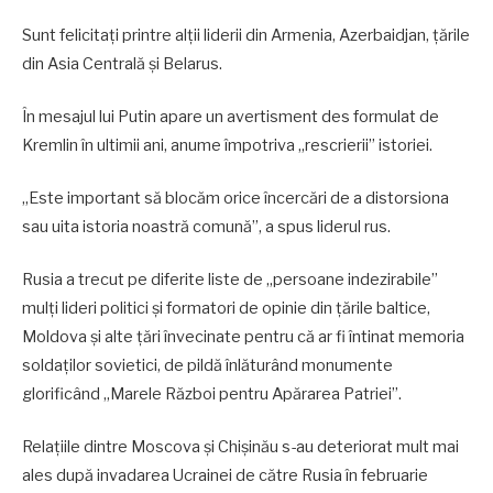
Sunt felicitați printre alții liderii din Armenia, Azerbaidjan, țările
din Asia Centrală și Belarus.
În mesajul lui Putin apare un avertisment des formulat de
Kremlin în ultimii ani, anume împotriva „rescrierii” istoriei.
„Este important să blocăm orice încercări de a distorsiona
sau uita istoria noastră comună”, a spus liderul rus.
Rusia a trecut pe diferite liste de „persoane indezirabile”
mulți lideri politici și formatori de opinie din țările baltice,
Moldova și alte țări învecinate pentru că ar fi întinat memoria
soldaților sovietici, de pildă înlăturând monumente
glorificând „Marele Război pentru Apărarea Patriei”.
Relațiile dintre Moscova și Chișinău s-au deteriorat mult mai
ales după invadarea Ucrainei de către Rusia în februarie