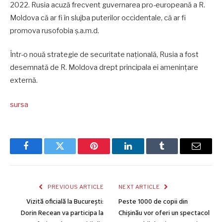
2022. Rusia acuză frecvent guvernarea pro-europeană a R.
Moldova că ar fi în slujba puterilor occidentale, că ar fi
promova rusofobia ș.a.m.d.
Într-o nouă strategie de securitate națională, Rusia a fost
desemnată de R. Moldova drept principala ei amenințare
externă.
sursa
Facebook
Twitter
Pinterest
LinkedIn
Tumblr
Email
PREVIOUS ARTICLE
NEXT ARTICLE
Vizită oficială la București:
Peste 1000 de copii din
Dorin Recean va participa la
Chișinău vor oferi un spectacol