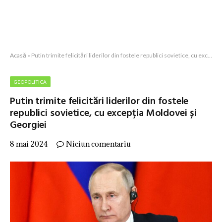
Acasă
»
Putin trimite felicitări liderilor din fostele republici sovietice, cu excepția Moldovei și Georgiei
GEOPOLITICA
Putin trimite felicitări liderilor din fostele
republici sovietice, cu excepția Moldovei și
Georgiei
8 mai 2024
Niciun comentariu