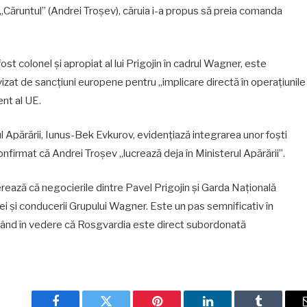
pe „Căruntul” (Andrei Troșev), căruia i-a propus să preia comanda
ost colonel și apropiat al lui Prigojin în cadrul Wagner, este
 vizat de sancțiuni europene pentru „implicare directă în operațiunile
ent al UE.
trul Apărării, Iunus-Bek Evkurov, evidențiază integrarea unor foști
firmat că Andrei Troșev „lucrează deja în Ministerul Apărării”.
erează că negocierile dintre Pavel Prigojin și Garda Națională
ei și conducerii Grupului Wagner. Este un pas semnificativ în
 având în vedere că Rosgvardia este direct subordonată