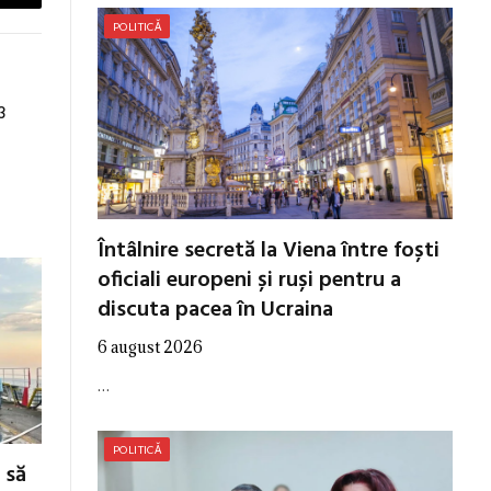
Email
POLITICĂ
3
Întâlnire secretă la Viena între foști
oficiali europeni și ruși pentru a
discuta pacea în Ucraina
6 august 2026
…
POLITICĂ
 să