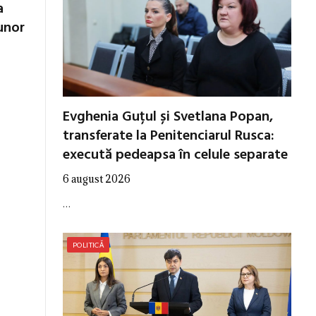
a
unor
Evghenia Guțul și Svetlana Popan,
transferate la Penitenciarul Rusca:
execută pedeapsa în celule separate
6 august 2026
…
POLITICĂ