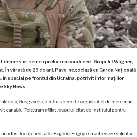
făcut demersuri pentru preluarea conducerii Grupului Wagner,
. În vârstă de 25 de ani, Pavel negociază cu Garda Națională
 în special pe frontul din Ucraina, potrivit informațiilor
 de Sky News.
nală rusă, Rosgvardia, pentru a permite organizației de mercenari
vit canalului Telegram afiliat grupului, citat de Institutul pentru
t unui fost locotenent al lui Evgheni Prigojin să antreneze voluntari