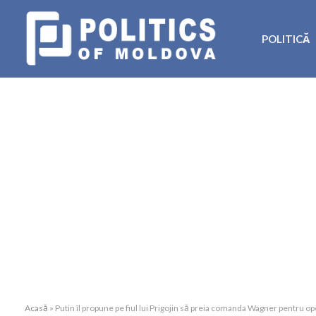
POLITICĂ
Acasă
»
Putin îl propune pe fiul lui Prigojin să preia comanda Wagner pentru op