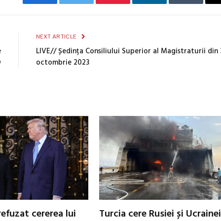
Facebook
Twitter
Pinterest
LinkedIn
Tumblr
E
NEXT ARTICLE
e
LIVE// Ședința Consiliului Superior al Magistraturii din 
D
octombrie 2023
refuzat cererea lui
Turcia cere Rusiei și Ucrainei