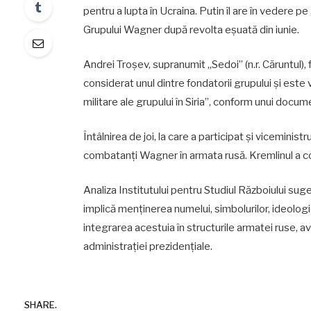
pentru a lupta în Ucraina. Putin îl are în vedere 
Grupului Wagner după revolta eșuată din iunie.
Andrei Troșev, supranumit „Sedoi” (n.r. Căruntul), f
considerat unul dintre fondatorii grupului și este
militare ale grupului în Siria”, conform unui docum
Întâlnirea de joi, la care a participat și viceminis
combatanți Wagner în armata rusă. Kremlinul a con
Analiza Institutului pentru Studiul Războiului sug
implică menținerea numelui, simbolurilor, ideologi
integrarea acestuia în structurile armatei ruse,
administrației prezidențiale.
SHARE.