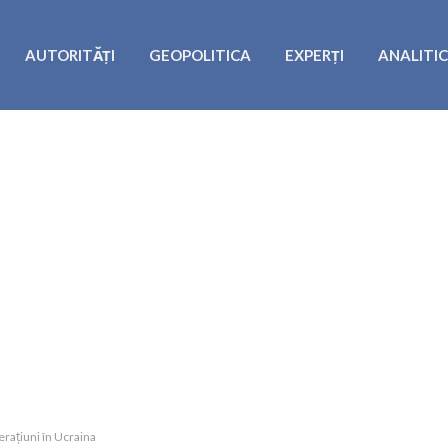
AUTORITĂȚI
GEOPOLITICA
EXPERȚI
ANALITI
erațiuni în Ucraina