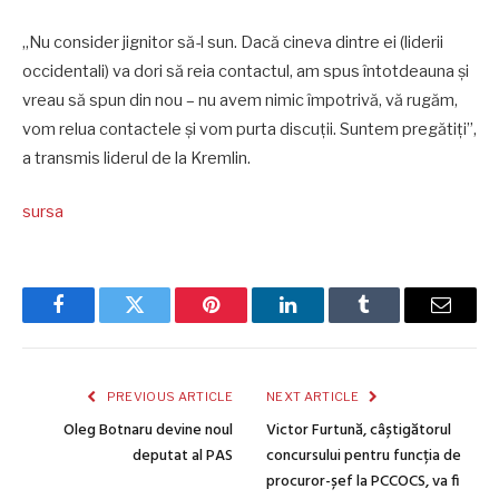
„Nu consider jignitor să-l sun. Dacă cineva dintre ei (liderii
occidentali) va dori să reia contactul, am spus întotdeauna și
vreau să spun din nou – nu avem nimic împotrivă, vă rugăm,
vom relua contactele și vom purta discuții. Suntem pregătiți”,
a transmis liderul de la Kremlin.
sursa
Facebook
Twitter
Pinterest
LinkedIn
Tumblr
Email
PREVIOUS ARTICLE
NEXT ARTICLE
Oleg Botnaru devine noul
Victor Furtună, câștigătorul
deputat al PAS
concursului pentru funcția de
procuror-șef la PCCOCS, va fi