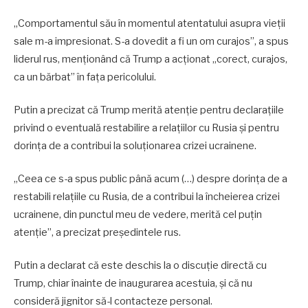
„Comportamentul său în momentul atentatului asupra vieții
sale m-a impresionat. S-a dovedit a fi un om curajos”, a spus
liderul rus, menționând că Trump a acționat „corect, curajos,
ca un bărbat” în fața pericolului.
Putin a precizat că Trump merită atenție pentru declarațiile
privind o eventuală restabilire a relațiilor cu Rusia și pentru
dorința de a contribui la soluționarea crizei ucrainene.
„Ceea ce s-a spus public până acum (…) despre dorința de a
restabili relațiile cu Rusia, de a contribui la încheierea crizei
ucrainene, din punctul meu de vedere, merită cel puțin
atenție”, a precizat președintele rus.
Putin a declarat că este deschis la o discuție directă cu
Trump, chiar înainte de inaugurarea acestuia, și că nu
consideră jignitor să-l contacteze personal.