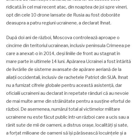
ridicată.În cel mai recent atac, din noaptea de joi spre vineri,
opt din cele 10 drone lansate de Rusia au fost doborâte
deasupra a patru regiuni ucrainene, a declarat Ihnat.
După doi ani de război, Moscova controlează aproape o
cincime din teritoriul ucrainean, inclusiv peninsula Crimeea pe
care a anexat-o în 2014, deşi liniile de front au stagnat în
mare parte în ultimele 14 luni. Apărarea Ucrainei a fost întărită
de livrările de sisteme avansate de apărare aeriană de la
aliaţii occidentali, inclusiv de rachetele Patriot din SUA. Ihnat
nu a furnizat cifrele globale pentru această asistenţă, dar
oficialii ucraineni au declarat în repetate rânduri că au nevoie
de mai multe arme din străinătate pentru a susţine efortul de
război. De asemenea, numărul total al victimelor militare
ucrainene nu este făcut public într-un război care a ucis sau a
rănit sute de mii de oameni, a distrus oraşe, localităţi şi sate,
a forţat milioane de oameni să îşi părăsească locuinţele şi a