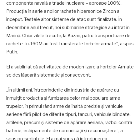
componenta navală a triadei nucleare – aproape 100%.
Producția în serie a noilor rachete hipersonice Zircon a
început. Testele altor sisteme de atac sunt finalizate. În
decembrie anul trecut, noi submarine strategice au intrat în
Marină. Chiar zilele trecute, la Kazan, patru transportoare de
rachete Tu-160M au fost transferate forțelor armate”, a spus
Putin.
El a subliniat că activitatea de modernizare a Forțelor Armate
se desfășoară sistematic și consecvent.
„În ultimii ani, întreprinderile din industria de apărare au
înmulțit producția și furnizarea celor mai populare arme
trupelor, în primul rând arme de înaltă precizie și vehicule
aeriene fără pilot de diferite tipuri, tancuri, vehicule blindate,
artilerie, precum și sisteme de apărare aeriană, război contra-
baterie, echipamente de comunicații și recunoaștere”, a
spus președintele. El a mai spus că introducerea