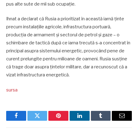
pus alte sute de mii sub ocupaţie.
Ihnat a declarat că Rusia a prioritizat în această iarnă ţinte
precum instalaţiile agricole, infrastructura portuară,
producţia de armament şi sectorul de petrol şi gaze – o
schimbare de tactică după ce iarna trecută s-a concentrat în
principal asupra sistemului energetic, provocând pene de
curent prelungite pentru milioane de oameni. Rusia susţine
că trage doar asupra ţintelor militare, dar a recunoscut că a
vizat infrastructura energetică.
sursa
Facebook
Twitter
Pinterest
LinkedIn
Tumblr
Email