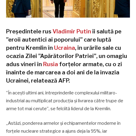
Preşedintele rus
Vladimir Putin
îi salută pe
”eroii autentici ai poporului” care luptă
pentru Kremlin în
Ucraina
, în urările sale cu
ocazia Zilei ”Apărătorilor Patriei”, un omagiu
adus vineri în
Rusia
forţelor armate, cu o zi
înainte de marcarea a doi ani de la invazia
Ucrainei, relatează AFP.
”În aceşti ultimi ani, întreprinderile complexului militaro-
industrial au multiplicat producţia şi livrarea către trupe de
arme tot mai cerute”, se felciită liderul de la Kremlin.
„Astăzi, ponderea armelor și echipamentelor moderne în
forțele nucleare strategice a ajuns deja la 95%, iar