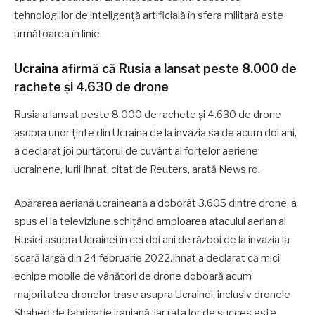
tehnologiilor de inteligență artificială în sfera militară este
următoarea în linie.
Ucraina afirmă că Rusia a lansat peste 8.000 de
rachete şi 4.630 de drone
Rusia a lansat peste 8.000 de rachete şi 4.630 de drone
asupra unor ţinte din Ucraina de la invazia sa de acum doi ani,
a declarat joi purtătorul de cuvânt al forţelor aeriene
ucrainene, Iurii Ihnat, citat de Reuters, arată News.ro.
Apărarea aeriană ucraineană a doborât 3.605 dintre drone, a
spus el la televiziune schiţând amploarea atacului aerian al
Rusiei asupra Ucrainei în cei doi ani de război de la invazia la
scară largă din 24 februarie 2022.Ihnat a declarat că mici
echipe mobile de vânători de drone doboară acum
majoritatea dronelor trase asupra Ucrainei, inclusiv dronele
Shahed de fabricaţie iraniană, iar rata lor de succes este