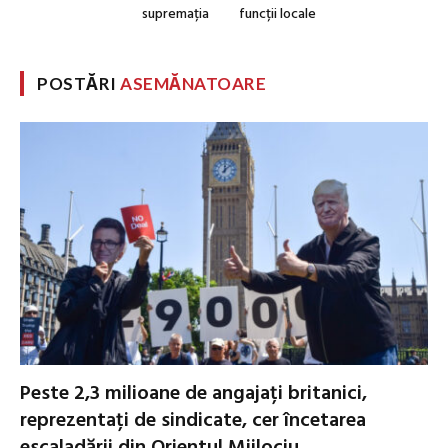
supremația
funcții locale
POSTĂRI
ASEMĂNATOARE
Peste 2,3 milioane de angajați britanici,
reprezentați de sindicate, cer încetarea