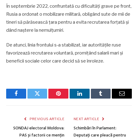
În septembrie 2022, confruntată cu dificultăţi grave pe front,
Rusia a ordonat o mobilizare militară, obligând sute de mii de
tineri să părăsească ţara pentru a evita recrutarea forţată şi
dând naştere la nemulţumiri.
De atunci, linia frontului s-a stabilizat, iar autorităţile ruse
favorizează recrutarea voluntară, promiţând salarii mari şi
beneficii sociale celor care decid să se înroleze.
Facebook
Twitter
Pinterest
LinkedIn
Tumblr
Email
PREVIOUS ARTICLE
NEXT ARTICLE
SONDAJ electoral Moldova:
Schimbări în Parlament:
PAS și factorii ce mențin
Deputați care pleacă pentru