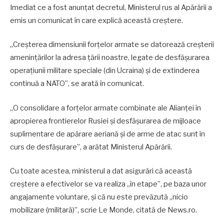
Imediat ce a fost anunţat decretul, Ministerul rus al Apărării a
emis un comunicat în care explică această creştere.
„Creşterea dimensiunii forţelor armate se datorează creşterii
ameninţărilor la adresa ţării noastre, legate de desfăşurarea
operaţiunii militare speciale (din Ucraina) şi de extinderea
continuă a NATO”, se arată în comunicat.
„O consolidare a forţelor armate combinate ale Alianţei în
apropierea frontierelor Rusiei şi desfăşurarea de mijloace
suplimentare de apărare aeriană şi de arme de atac sunt în
curs de desfăşurare”, a arătat Ministerul Apărării.
Cu toate acestea, ministerul a dat asigurări că această
creştere a efectivelor se va realiza „în etape”, pe baza unor
angajamente voluntare, şi că nu este prevăzută „nicio
mobilizare (militară)”, scrie Le Monde, citată de News.ro.