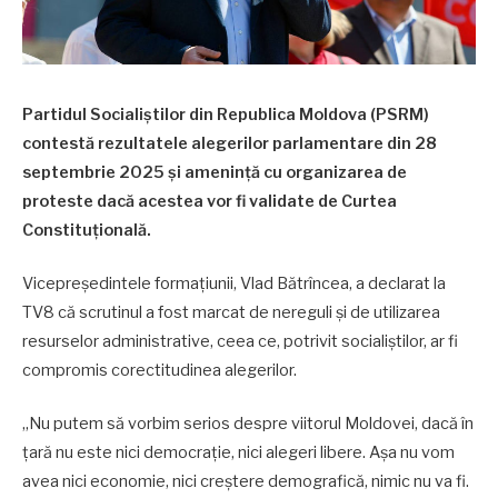
Partidul Socialiștilor din Republica Moldova (PSRM)
contestă rezultatele alegerilor parlamentare din 28
septembrie 2025 și amenință cu organizarea de
proteste dacă acestea vor fi validate de Curtea
Constituțională.
Vicepreședintele formațiunii, Vlad Bătrîncea, a declarat la
TV8 că scrutinul a fost marcat de nereguli și de utilizarea
resurselor administrative, ceea ce, potrivit socialiștilor, ar fi
compromis corectitudinea alegerilor.
„Nu putem să vorbim serios despre viitorul Moldovei, dacă în
țară nu este nici democrație, nici alegeri libere. Așa nu vom
avea nici economie, nici creștere demografică, nimic nu va fi.