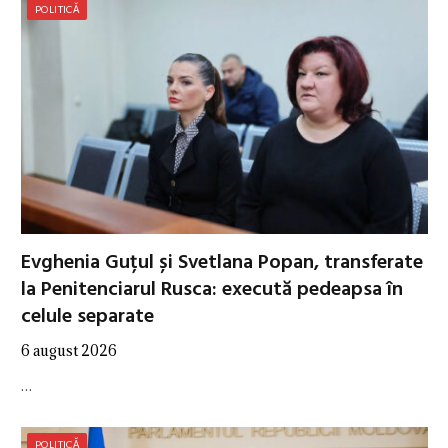
POLITICĂ
Evghenia Guțul și Svetlana Popan, transferate
la Penitenciarul Rusca: execută pedeapsa în
celule separate
6 august 2026
…
POLITICĂ