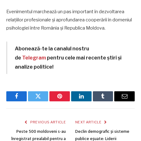
Evenimentul marchează un pas important în dezvoltarea
relațiilor profesionale și aprofundarea cooperării în domeniul
psihologiei între România și Republica Moldova.
Abonează-te la canalul nostru
de
Telegram
pentru cele mai recente știri și
analize politice!
Facebook
Twitter
Pinterest
LinkedIn
Tumblr
Email
PREVIOUS ARTICLE
NEXT ARTICLE
Peste 500 moldoveni s-au
Declin demografic și sisteme
înregistrat prealabil pentru a
publice eșuate: Liderii