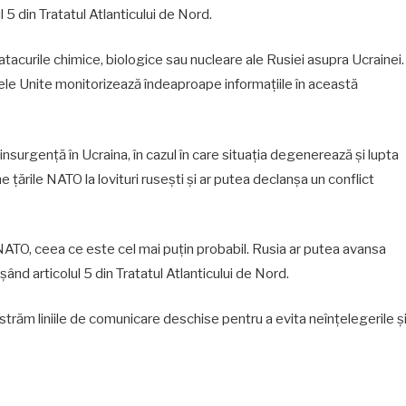
l 5 din Tratatul Atlanticului de Nord.
tacurile chimice, biologice sau nucleare ale Rusiei asupra Ucrainei.
tele Unite monitorizează îndeaproape informațiile în această
nsurgență în Ucraina, în cazul în care situația degenerează și lupta
 țările NATO la lovituri rusești și ar putea declanșa un conflict
 NATO, ceea ce este cel mai puțin probabil. Rusia ar putea avansa
ând articolul 5 din Tratatul Atlanticului de Nord.
străm liniile de comunicare deschise pentru a evita neînțelegerile ș