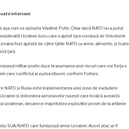
poate interveni
urs așa cum se aștepta Vladimir Putin. Chiar dacă NATO nu a putut
r considerabil Ucrainei, lucru care a ajutat țara condusă de Volodomir
r. Ucraina fost ajutată de către țările NATO cu arme, alimente, și toate
stă țară.
impasul militar poate duce la asumarea unor riscuri care vor forța o
prin care conflictul ar putea izbucni, conform Forbes:
ntre NATO și Rusia este implementarea unei zone de excludere
 Ucrainei și doborârea aeronavelor rusești care încalcă această
i ucrainean, deoarece majoritatea exploziilor provin de la artilerie
lor SUA/NATO care furnizează arme Ucrainei. Acest atac ar fi