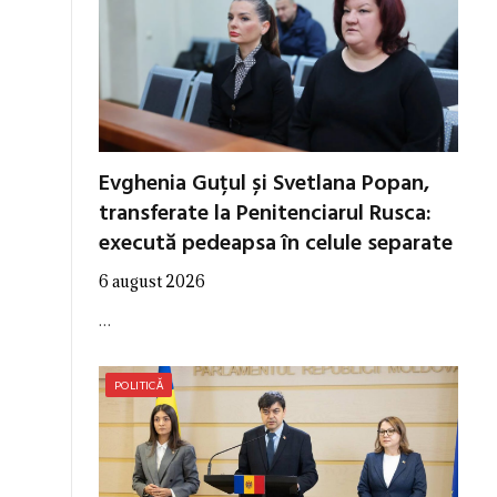
Evghenia Guțul și Svetlana Popan,
transferate la Penitenciarul Rusca:
execută pedeapsa în celule separate
6 august 2026
…
POLITICĂ