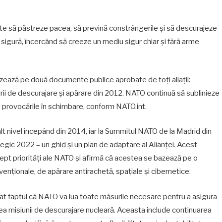
ste să păstreze pacea, să prevină constrângerile și să descurajeze
 sigură, încercând să creeze un mediu sigur chiar și fără arme
azează pe două documente publice aprobate de toți aliații:
rii de descurajare și apărare din 2012. NATO continuă să sublinieze
e provocările în schimbare, conform NATO.int.
 înalt nivel începând din 2014, iar la Summitul NATO de la Madrid din
egic 2022 – un ghid și un plan de adaptare al Alianței. Acest
pt priorități ale NATO și afirmă că acestea se bazează pe o
nționale, de apărare antirachetă, spațiale și cibernetice.
terat faptul că NATO va lua toate măsurile necesare pentru a asigura
atea misiunii de descurajare nucleară. Aceasta include continuarea