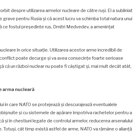
rbit despre utilizarea armelor nucleare de către ruși. El a subliniat
grave pentru Rusia și că acest lucru va schimba total natura unui
upă ce fostul președinte rus, Dmitri Medvedev, a amenințat
cleare în orice situație. Utilizarea acestor arme incredibil de
conflict poate decurge și va avea consecințe foarte serioase
 că un război nuclear nu poate fi câștigat și, mai mult decât atât,
te arma nucleară
ui în care NATO se protejează și descurajează eventualele
 obișnuite și cu sistemele de apărare împotriva rachetelor pentru a
ă și în chestiuni legate de controlul armelor, reducerea arsenalului
re. Totuși, cât timp există astfel de arme, NATO va rămâne o alianță