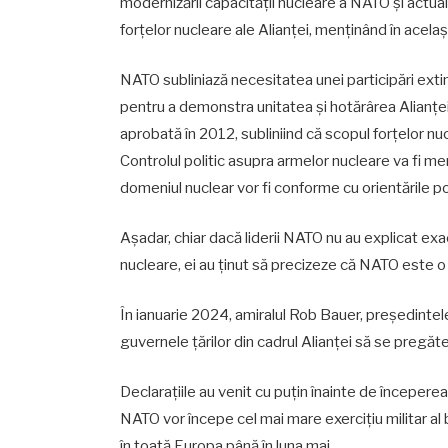
modernizării capacității nucleare a NATO și actuali
forțelor nucleare ale Alianței, menținând în acelaș
NATO subliniază necesitatea unei participări extinse
pentru a demonstra unitatea și hotărârea Alianței
aprobată în 2012, subliniind că scopul forțelor nuc
Controlul politic asupra armelor nucleare va fi men
domeniul nuclear vor fi conforme cu orientările pol
Așadar, chiar dacă liderii NATO nu au explicat exa
nucleare, ei au ținut să precizeze că NATO este o a
În ianuarie 2024, amiralul Rob Bauer, președintele
guvernele țărilor din cadrul Alianței să se pregăte
Declarațiile au venit cu puțin înainte de începer
NATO vor începe cel mai mare exercițiu militar al 
în toată Europa până în luna mai.