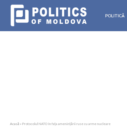
POLITICĂ
Acasă
»
Protocolul NATO în fața amenințării ruse cu arme nucleare