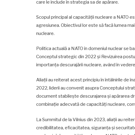
care le include în strategia sa de apărare.
Scopul principal al capacității nucleare a NATO e
agresiunea. Obiectivul lor este să facă lumea mai
nucleare.
Politica actuală a NATO în domeniul nuclear se b
Conceptul strategic din 2022 și Revizuirea postu
importanța descurajării nucleare, având în veder
Aliații au reiterat acest principiu în întâlnirile de
2022, liderii au convenit asupra Conceptului strat
document stabilește descurajarea și apărarea dre
combinație adecvată de capacități nucleare, conve
La Summitul de la Vilnius din 2023, aliații au rei
credibilitatea, eficacitatea, siguranța și securit