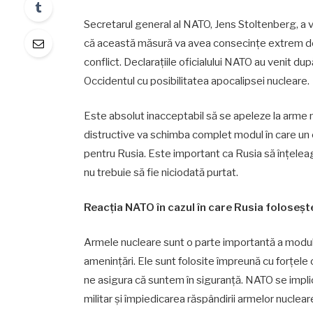
Secretarul general al NATO, Jens Stoltenberg, a vo
că această măsură va avea consecințe extrem de 
conflict. Declarațiile oficialului NATO au venit d
Occidentul cu posibilitatea apocalipsei nucleare.
Este absolut inacceptabil să se apeleze la arme nu
distructive va schimba complet modul în care un 
pentru Rusia. Este important ca Rusia să înțeleagă
nu trebuie să fie niciodată purtat.
Reacția NATO în cazul în care Rusia foloseș
Armele nucleare sunt o parte importantă a modul
amenințări. Ele sunt folosite împreună cu forțele
ne asigura că suntem în siguranță. NATO se implic
militar și împiedicarea răspândirii armelor nuclea