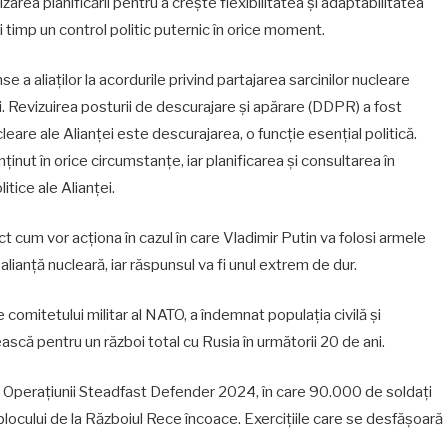
zarea planificării pentru a crește flexibilitatea și adaptabilitatea
i timp un control politic puternic în orice moment.
 a aliaților la acordurile privind partajarea sarcinilor nucleare
. Revizuirea posturii de descurajare și apărare (DDPR) a fost
leare ale Alianței este descurajarea, o funcție esențial politică.
ținut în orice circumstanțe, iar planificarea și consultarea în
itice ale Alianței.
ct cum vor acționa în cazul în care Vladimir Putin va folosi armele
lianță nucleară, iar răspunsul va fi unul extrem de dur.
 comitetului militar al NATO, a îndemnat populația civilă și
ască pentru un război total cu Rusia în următorii 20 de ani.
ea Operațiunii Steadfast Defender 2024, în care 90.000 de soldați
blocului de la Războiul Rece încoace. Exercițiile care se desfășoară