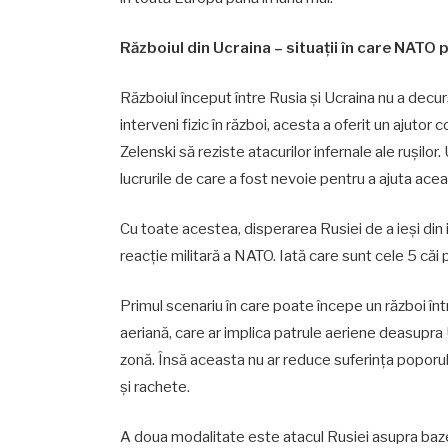
Războiul din Ucraina – situații în care NATO 
Războiul început între Rusia și Ucraina nu a dec
interveni fizic în război, acesta a oferit un ajuto
Zelenski să reziste atacurilor infernale ale rușilo
lucrurile de care a fost nevoie pentru a ajuta acea
Cu toate acestea, disperarea Rusiei de a ieși din 
reacție militară a NATO. Iată care sunt cele 5 căi 
Primul scenariu în care poate începe un război î
aeriană, care ar implica patrule aeriene deasupra
zonă. Însă aceasta nu ar reduce suferința poporulu
și rachete.
A doua modalitate este atacul Rusiei asupra baze